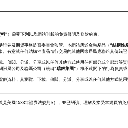
資料”
）需受下列以及網站刊載的免責聲明及條款約束。
正股資料及市場統計
瑞銀輪證教室
港證券及期貨事務監察委員會監管。本網站所述金融產品（
“結構性
事。有意就任何結構性產品進行交易的其他國家居民應聯絡其傳統證
載、傳閱、分派、分享或以任何其他方式使用任何部分或全部該等資
關附屬公司及聯屬公司（統稱
“瑞銀集團”
）概不就閣下的行為負責或
虛假資料，其瀏覽、下載、傳閱、分派、分享或以任何其他方式使用
見美國1933年證券法規則S），並已閱讀、理解及接受本網頁的
件
免