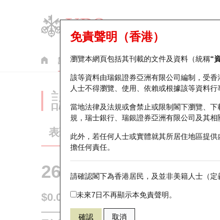
免責聲明（香港）
瀏覽本網頁包括其刊載的文件及資料（統稱
“
認股證
牛熊證
美股指數產品
輪證市場統計
該等資料由瑞銀證券亞洲有限公司編制，受香
人士不得瀏覽、使用、依賴或根據該等資料行
認股證分析儀
當地法律及法規或會禁止或限制閣下瀏覽、下
規，瑞士銀行、瑞銀證券亞洲有限公司及其相
表現
街貨統計
比較
此外，若任何人士或實體就其所居住地區提供
擔任何責任。
26840 瑞銀
認購
請確認閣下為香港居民，及並非美籍人士（定義
3888 金山軟
未來7日不再顯示本免責聲明。
$0.01
0.004
(-28.57%)
即時
確認
取消