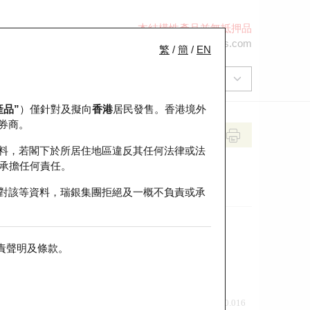
本結構性產品並無抵押品
+852 2971 6668
ol-hkwarrants@ubs.com
繁
/
簡
/
EN
產品”
）僅針對及擬向
香港
居民發售。香港境外
券商。
料，若閣下於所居住地區違反其任何法律或法
承擔任何責任。
對該等資料，瑞銀集團拒絕及一概不負責或承
責聲明及條款
。
前收市價
即市走勢
0.016