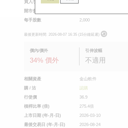
買入/賣出價
不適用
/
0.01
開市價
0.01
每手股數
2,000
最後更新時間:
2026-08-07 16:35 (15分鐘延遲)
價內/價外
引伸波幅
34% 價外
不適用
相關資產
金山軟件
購 / 沽
認購
行使價
36.9
槓桿比率 (倍)
275.4倍
上市日期
(年-月-日)
2026-03-10
最後交易日
(年-月-日)
2026-08-24