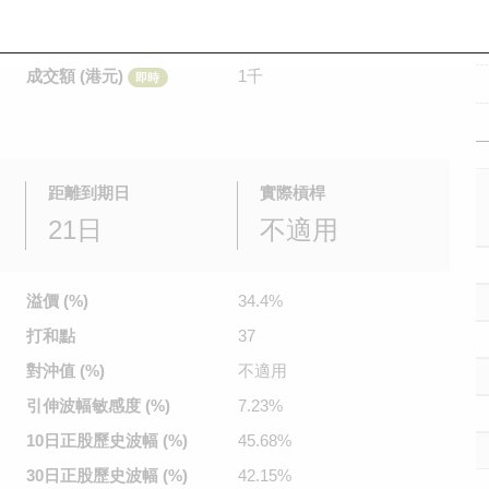
是日最高/最低價
0.01
/
0.01
即時
前收市價
0.014
成交額 (港元)
1千
即時
距離到期日
實際槓桿
21日
不適用
溢價 (%)
34.4%
打和點
37
對沖值 (%)
不適用
引伸波幅
敏感度 (%)
7.23%
10日正股
歷史波幅 (%)
45.68%
30日正股
歷史波幅 (%)
42.15%