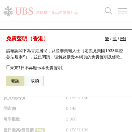
正股資料及市場統計
認股證分析儀
牛熊證分析儀
輪證市場統計
港股通資金流
瑞銀輪證教室
認股證
牛熊證
本結構性產品並無抵押品
認股證搜尋
表現
圖搜牛熊
表現
十大成交
港股通資金流
十大成交
瑞銀輪證教室
認股證分析儀
瑞銀認股證一覽
街貨統計
街貨統計
十大升幅/跌幅
正股分析儀
持股比重
每月輪證大市專題
牛熊全景快搜
免責聲明（香港）
繁
/
簡
/
EN
表現
街貨統計
比較
請確認閣下為香港居民，及並非美籍人士（定義見美國1933年證
新發行瑞銀認股證
比較
牛熊證搜尋
比較
十大認股證成交分佈
二十大活躍股份
顯示所有持股比重
輪證專欄
券法規則S），並已閱讀、理解及接受本網頁的
免責聲明及條款
。
即將到期認股證
牛熊證街貨分佈圖
十天股證佔大市成交
恒指成份股
講座及教育短片
13424 瑞銀
認購
未來7日不再顯示本免責聲明。
3888 金山軟件
確認
取消
認股證到期結算價查詢
正股牛熊證列表
資金流
國指成份股
認股證投資者教育
$0.155
0.003
(+1.97%)
即時
認股證分析儀
新發行瑞銀牛熊證
街貨統計
科指成份股
牛熊證投資者教育
買入/賣出價
0.155
/
0.156
開市價
0.145
認股證速算機
已收回牛熊證剩餘價值
三十大平均引伸波幅
相關資產沽空
認股證牛熊證常問問題
每手股數
2,000
引伸波幅比較圖
即將到期牛熊證
業績及經濟日曆
是日最高/最低價
0.156
/
0.139
即時