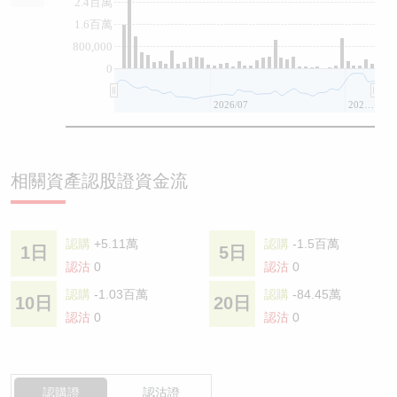
2.4百萬
1.6百萬
800,000
0
2026/07
2026/08
相關資產認股證資金流
認購
+5.11萬
認購
-1.5百萬
1日
5日
認沽
0
認沽
0
認購
-1.03百萬
認購
-84.45萬
10日
20日
認沽
0
認沽
0
認購證
認沽證