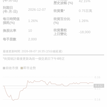
(年-月-日)
42.15%
歷史波幅 (%)
到期日
2026-12-07
街貨量
*
0.75百萬
(年-月-日)
每日時間值
街貨百分比
1.26%
1.26%
損耗(%)
(%)
街貨量較
換股比率
10
-18,000
上日變化
每手股數
2,000
最後更新時間: 2026-08-07 16:35 (15分鐘延遲)
*
街貨統計最後更新為前一個交易日下午4時正
前收市價
即市走勢
0.16
0.152
0.15
0.14