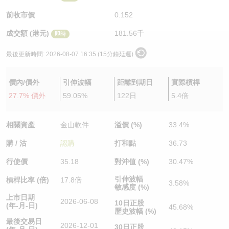
認股證/牛熊證日誌
牛熊證到期結算價查詢
中資ETFs溢價比較
前收市價
0.152
成交額 (港元)
181.56千
即時
認股證文件及公告
牛熊證分析儀
AH 股價對照
最後更新時間:
2026-08-07 16:35 (15分鐘延遲)
認股證文件及公告 (瑞信)
牛熊證速算機
即市板塊表現
價內/價外
引伸波幅
距離到期日
實際槓桿
牛熊證文件及公告
ADR
27.7% 價外
59.05%
122日
5.4倍
牛熊證文件及公告 (瑞信)
收市競價變化
相關資產
金山軟件
溢價 (%)
33.4%
購 / 沽
認購
打和點
36.73
行使價
35.18
對沖值 (%)
30.47%
引伸波幅
槓桿比率 (倍)
17.8倍
3.58%
敏感度 (%)
上市日期
2026-06-08
10日正股
(年-月-日)
45.68%
歷史波幅 (%)
最後交易日
2026-12-01
30日正股