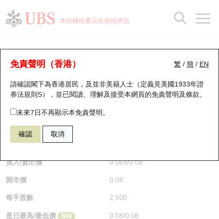
正股資料及市場統計
認股證分析儀
牛熊證分析儀
輪證市場統計
港股通資金流
瑞銀輪證教室
認股證
牛熊證
本結構性產品並無抵押品
認股證搜尋
表現
圖搜牛熊
表現
十大成交
港股通資金流
十大成交
瑞銀輪證教室
認股證分析儀
瑞銀認股證一覽
街貨統計
街貨統計
十大升幅/跌幅
正股分析儀
持股比重
每月輪證大市專題
牛熊全景快搜
免責聲明（香港）
繁
/
簡
/
EN
表現
街貨統計
比較
請確認閣下為香港居民，及並非美籍人士（定義見美國1933年證
新發行瑞銀認股證
比較
牛熊證搜尋
比較
十大認股證成交分佈
二十大活躍股份
顯示所有持股比重
輪證專欄
券法規則S），並已閱讀、理解及接受本網頁的
免責聲明及條款
。
即將到期認股證
牛熊證街貨分佈圖
十天股證佔大市成交
恒指成份股
講座及教育短片
29594 瑞銀
認購
未來7日不再顯示本免責聲明。
1888 建滔積層板
確認
取消
認股證到期結算價查詢
正股牛熊證列表
資金流
國指成份股
認股證投資者教育
$0.08
0.039
(+95.12%)
即時
認股證分析儀
新發行瑞銀牛熊證
街貨統計
科指成份股
牛熊證投資者教育
買入/賣出價
0.069
/
0.08
開市價
0.08
認股證速算機
已收回牛熊證剩餘價值
三十大平均引伸波幅
相關資產沽空
認股證牛熊證常問問題
每手股數
2,500
引伸波幅比較圖
即將到期牛熊證
業績及經濟日曆
是日最高/最低價
0.08
/
0.08
即時