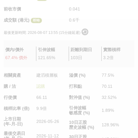
認股證/牛熊證日誌
牛熊證到期結算價查詢
中資ETFs溢價比較
前收市價
0.041
成交額 (港元)
0.6千
即時
認股證文件及公告
牛熊證分析儀
AH 股價對照
最後更新時間:
2026-08-07 13:55 (15分鐘延遲)
認股證文件及公告 (瑞信)
牛熊證速算機
即市板塊表現
價內/價外
引伸波幅
距離到期日
實際槓桿
牛熊證文件及公告
ADR
67.4% 價外
121.65%
103日
3.2倍
牛熊證文件及公告 (瑞信)
收市競價變化
相關資產
建滔積層板
溢價 (%)
77.5%
購 / 沽
認購
打和點
70.11
行使價
66.11
對沖值 (%)
32.52%
引伸波幅
槓桿比率 (倍)
9.9倍
1.89%
敏感度 (%)
上市日期
2026-05-26
10日正股
(年-月-日)
128.96%
歷史波幅 (%)
最後交易日
2026-11-12
30日正股