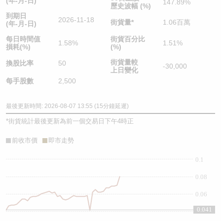
(年-月-日)
147.89%
歷史波幅 (%)
到期日
2026-11-18
街貨量
*
1.06百萬
(年-月-日)
每日時間值
街貨百分比
1.58%
1.51%
損耗(%)
(%)
街貨量較
換股比率
50
-30,000
上日變化
每手股數
2,500
最後更新時間: 2026-08-07 13:55 (15分鐘延遲)
*
街貨統計最後更新為前一個交易日下午4時正
前收市價
即市走勢
0.1
0.08
0.06
0.041
0.04