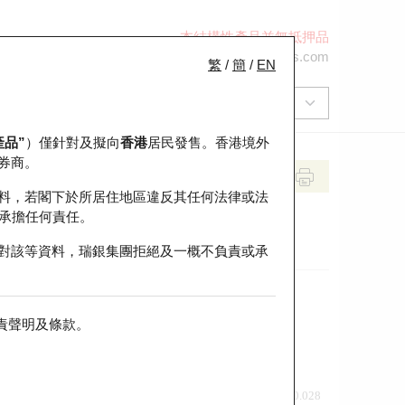
本結構性產品並無抵押品
+852 2971 6668
ol-hkwarrants@ubs.com
繁
/
簡
/
EN
產品”
）僅針對及擬向
香港
居民發售。香港境外
券商。
料，若閣下於所居住地區違反其任何法律或法
承擔任何責任。
對該等資料，瑞銀集團拒絕及一概不負責或承
責聲明及條款
。
前收市價
即市走勢
0.028