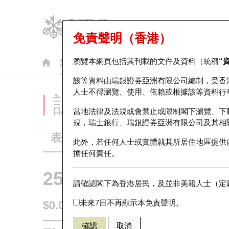
免責聲明（香港）
瀏覽本網頁包括其刊載的文件及資料（統稱
“
認股證
牛熊證
美股指數產品
輪證市場統計
該等資料由瑞銀證券亞洲有限公司編制，受香
人士不得瀏覽、使用、依賴或根據該等資料行
認股證分析儀
當地法律及法規或會禁止或限制閣下瀏覽、下
規，瑞士銀行、瑞銀證券亞洲有限公司及其相
表現
街貨統計
比較
此外，若任何人士或實體就其所居住地區提供
擔任何責任。
25753 瑞銀
認購
請確認閣下為香港居民，及並非美籍人士（定義
9999 網易
未來7日不再顯示本免責聲明。
$0.023
0.001
(+4.54%)
即時
確認
取消