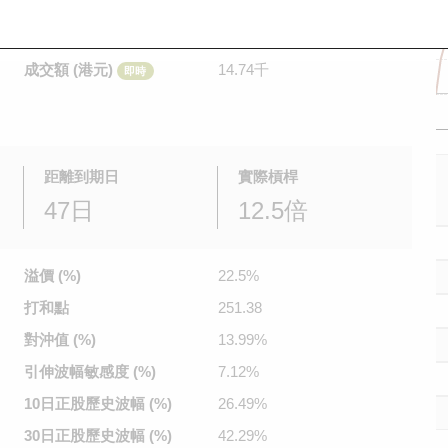
是日最高/最低價
0.025
/
0.024
即時
前收市價
0.022
成交額 (港元)
14.74千
即時
距離到期日
實際槓桿
47日
12.5倍
溢價 (%)
22.5%
打和點
251.38
對沖值 (%)
13.99%
引伸波幅
敏感度 (%)
7.12%
10日正股
歷史波幅 (%)
26.49%
30日正股
歷史波幅 (%)
42.29%