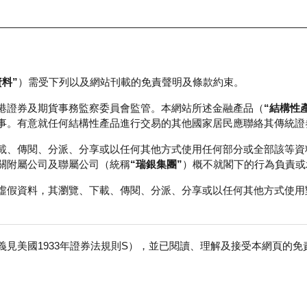
資料”
）需受下列以及網站刊載的免責聲明及條款約束。
正股資料及市場統計
瑞銀輪證教室
港證券及期貨事務監察委員會監管。本網站所述金融產品（
“結構性
事。有意就任何結構性產品進行交易的其他國家居民應聯絡其傳統證
載、傳閱、分派、分享或以任何其他方式使用任何部分或全部該等資
關附屬公司及聯屬公司（統稱
“瑞銀集團”
）概不就閣下的行為負責或
虛假資料，其瀏覽、下載、傳閱、分派、分享或以任何其他方式使用
見美國1933年證券法規則S），並已閱讀、理解及接受本網頁的
免