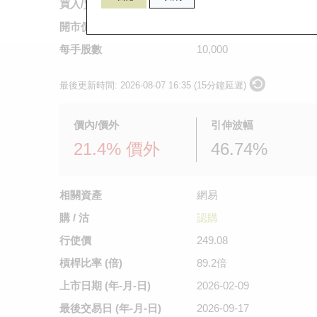
買入/賣出價
0.022
/
0.023
開市價
0.024
每手股數
10,000
最後更新時間:
2026-08-07 16:35 (15分鐘延遲)
價內/價外
引伸波幅
21.4% 價外
46.74%
相關資產
網易
購 / 沽
認購
行使價
249.08
槓桿比率 (倍)
89.2倍
上市日期
(年-月-日)
2026-02-09
最後交易日
(年-月-日)
2026-09-17