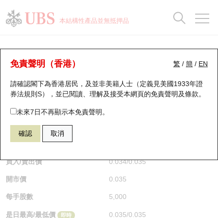
正股資料及市場統計
認股證分析儀
牛熊證分析儀
輪證市場統計
港股通資金流
瑞銀輪證教室
認股證
牛熊證
本結構性產品並無抵押品
認股證搜尋
表現
圖搜牛熊
表現
十大成交
港股通資金流
十大成交
瑞銀輪證教室
認股證分析儀
瑞銀認股證一覽
街貨統計
街貨統計
十大升幅/跌幅
正股分析儀
持股比重
每月輪證大市專題
牛熊全景快搜
免責聲明（香港）
繁
/
簡
/
EN
表現
街貨統計
比較
請確認閣下為香港居民，及並非美籍人士（定義見美國1933年證
新發行瑞銀認股證
比較
牛熊證搜尋
比較
十大認股證成交分佈
二十大活躍股份
顯示所有持股比重
輪證專欄
券法規則S），並已閱讀、理解及接受本網頁的
免責聲明及條款
。
即將到期認股證
牛熊證街貨分佈圖
十天股證佔大市成交
恒指成份股
講座及教育短片
14317 瑞銀
認沽
未來7日不再顯示本免責聲明。
3690 美團
確認
取消
認股證到期結算價查詢
正股牛熊證列表
資金流
國指成份股
認股證投資者教育
$0.035
0.001
(-2.78%)
即時
認股證分析儀
新發行瑞銀牛熊證
街貨統計
科指成份股
牛熊證投資者教育
買入/賣出價
0.034
/
0.035
開市價
0.035
認股證速算機
已收回牛熊證剩餘價值
三十大平均引伸波幅
相關資產沽空
認股證牛熊證常問問題
每手股數
5,000
引伸波幅比較圖
即將到期牛熊證
業績及經濟日曆
是日最高/最低價
0.035
/
0.035
即時