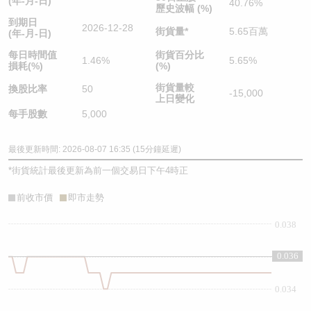
(年-月-日)
40.76%
歷史波幅 (%)
到期日
2026-12-28
街貨量
*
5.65百萬
(年-月-日)
每日時間值
街貨百分比
1.46%
5.65%
損耗(%)
(%)
街貨量較
換股比率
50
-15,000
上日變化
每手股數
5,000
最後更新時間: 2026-08-07 16:35 (15分鐘延遲)
*
街貨統計最後更新為前一個交易日下午4時正
前收市價
即市走勢
0.038
0.036
0.036
0.034