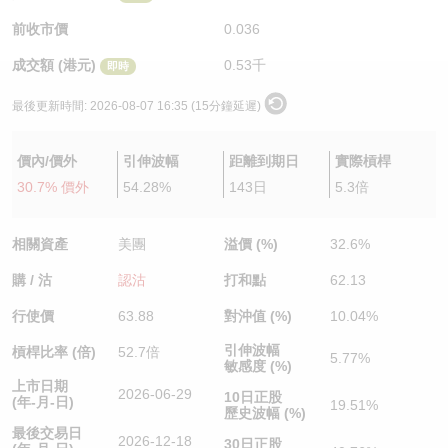
認股證/牛熊證日誌
牛熊證到期結算價查詢
中資ETFs溢價比較
前收市價
0.036
成交額 (港元)
0.53千
即時
認股證文件及公告
牛熊證分析儀
AH 股價對照
最後更新時間:
2026-08-07 16:35 (15分鐘延遲)
認股證文件及公告 (瑞信)
牛熊證速算機
即市板塊表現
價內/價外
引伸波幅
距離到期日
實際槓桿
牛熊證文件及公告
ADR
30.7% 價外
54.28%
143日
5.3倍
牛熊證文件及公告 (瑞信)
收市競價變化
相關資產
美團
溢價 (%)
32.6%
購 / 沽
認沽
打和點
62.13
行使價
63.88
對沖值 (%)
10.04%
引伸波幅
槓桿比率 (倍)
52.7倍
5.77%
敏感度 (%)
上市日期
2026-06-29
10日正股
(年-月-日)
19.51%
歷史波幅 (%)
最後交易日
2026-12-18
30日正股