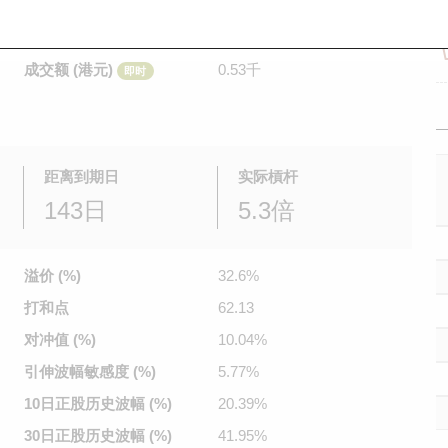
是日最高/最低价
0.035
/
0.035
即时
前收市价
0.036
成交额 (港元)
0.53千
即时
距离到期日
实际槓杆
143日
5.3倍
溢价 (%)
32.6%
打和点
62.13
对冲值 (%)
10.04%
引伸波幅
敏感度 (%)
5.77%
10日正股
历史波幅 (%)
20.39%
30日正股
历史波幅 (%)
41.95%