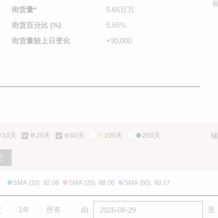
最
街货量
*
5.65百万
街货百分比
(%)
5.65%
街货量较
上日变化
+90,000
10天
20天
50天
100天
250天
辅
定
SMA (10): 92.06
SMA (20): 88.06
SMA (50): 80.17
度
1年
所有
由
至