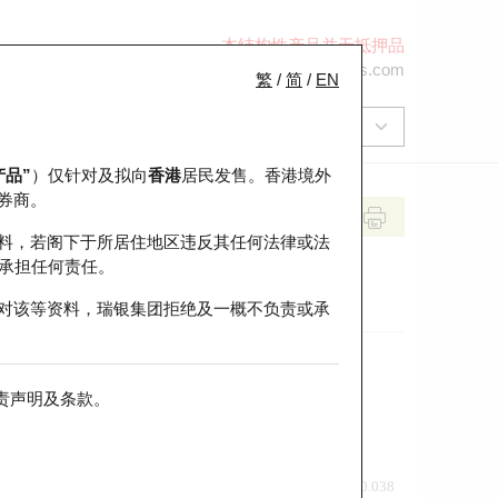
本结构性产品并无抵押品
+852 2971 6668
ol-hkwarrants@ubs.com
繁
/
简
/
EN
产品”
）仅针对及拟向
香港
居民发售。香港境外
券商。
料，若阁下于所居住地区违反其任何法律或法
承担任何责任。
对该等资料，瑞银集团拒绝及一概不负责或承
责声明及条款
。
前收市价
即市走势
0.038