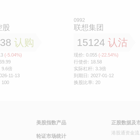
0992
控股
联想集团
138
认购
15124
认沽
13
(-5.04%)
现价:
0.055
(-22.54%)
69.99
行使价:
18.58
9.6倍
实际杠杆:
3.3倍
026-11-13
到期日:
2027-01-12
100
换股比率:
20
美股指数产品
正股数据及
港股通资金流
轮证市场统计