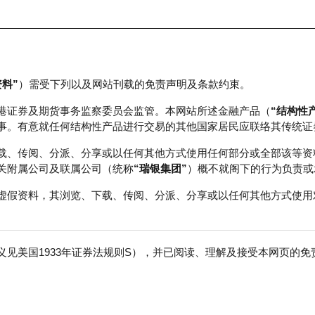
资料”
）需受下列以及网站刊载的免责声明及条款约束。
正股数据及市场统计
瑞银轮证教室
港证券及期货事务监察委员会监管。本网站所述金融产品（
“结构性
事。有意就任何结构性产品进行交易的其他国家居民应联络其传统证
载、传阅、分派、分享或以任何其他方式使用任何部分或全部该等资
关附属公司及联属公司（统称
“瑞银集团”
）概不就阁下的行为负责或
虚假资料，其浏览、下载、传阅、分派、分享或以任何其他方式使用
见美国1933年证券法规则S），并已阅读、理解及接受本网页的
免