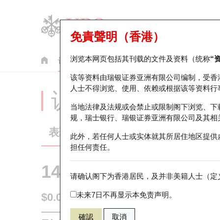
免責聲明（香港）
浏览本网页包括其刊载的文件及资料（统称
“
认股证
牛熊证
美股指数产品
轮证市场统计
该等资料由瑞银证券亚洲有限公司编制，受香
人士不得浏览、使用、依赖或根据该等资料行
认股证分析仪
当地法律及法规或会禁止或限制阁下浏览、下
规，瑞士银行、瑞银证券亚洲有限公司及其相
表现
街货统计
比较
此外，若任何人士或实体就其所居住地区提供
担任何责任。
14317 瑞银
认沽
请确认阁下为香港居民，及并非美籍人士（定义
3690 美团
未来7日不再显示本免责声明。
$0.035
0.001
(-2.78%)
即时
確認
取消