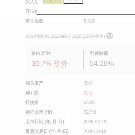
买入/卖出价
0.034
/
0.035
开市价
0.035
每手股数
5,000
最后更新时间:
2026-08-07 16:20 (15分钟延迟)
价内/价外
引伸波幅
30.7% 价外
54.28%
相关资产
美团
购 / 沽
认沽
行使价
63.88
槓杆比率 (倍)
52.7倍
上市日期
(年-月-日)
2026-06-29
最后交易日
(年-月-日)
2026-12-18