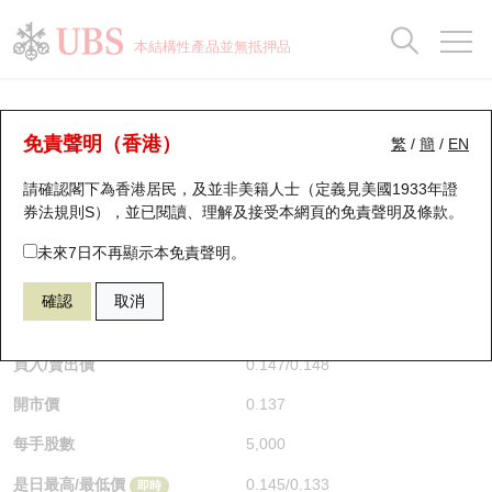
正股資料及市場統計
認股證分析儀
牛熊證分析儀
輪證市場統計
港股通資金流
瑞銀輪證教室
認股證
牛熊證
本結構性產品並無抵押品
認股證搜尋
表現
圖搜牛熊
表現
十大成交
港股通資金流
十大成交
瑞銀輪證教室
認股證分析儀
瑞銀認股證一覽
街貨統計
街貨統計
十大升幅/跌幅
正股分析儀
持股比重
每月輪證大市專題
牛熊全景快搜
免責聲明（香港）
繁
/
簡
/
EN
表現
街貨統計
比較
請確認閣下為香港居民，及並非美籍人士（定義見美國1933年證
新發行瑞銀認股證
比較
牛熊證搜尋
比較
十大認股證成交分佈
二十大活躍股份
顯示所有持股比重
輪證專欄
券法規則S），並已閱讀、理解及接受本網頁的
免責聲明及條款
。
即將到期認股證
牛熊證街貨分佈圖
十天股證佔大市成交
恒指成份股
講座及教育短片
13794 瑞銀
認購
未來7日不再顯示本免責聲明。
0939 建設銀行
確認
取消
認股證到期結算價查詢
正股牛熊證列表
資金流
國指成份股
認股證投資者教育
$0.147
0.004
(-2.65%)
即時
認股證分析儀
新發行瑞銀牛熊證
街貨統計
科指成份股
牛熊證投資者教育
買入/賣出價
0.147
/
0.148
開市價
0.137
認股證速算機
已收回牛熊證剩餘價值
三十大平均引伸波幅
相關資產沽空
認股證牛熊證常問問題
每手股數
5,000
引伸波幅比較圖
即將到期牛熊證
業績及經濟日曆
是日最高/最低價
0.145
/
0.133
即時