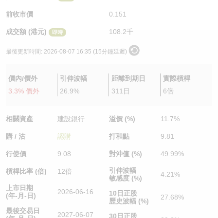
認股證/牛熊證日誌
牛熊證到期結算價查詢
中資ETFs溢價比較
前收市價
0.151
成交額 (港元)
108.2千
即時
認股證文件及公告
牛熊證分析儀
AH 股價對照
最後更新時間:
2026-08-07 16:35 (15分鐘延遲)
認股證文件及公告 (瑞信)
牛熊證速算機
即市板塊表現
價內/價外
引伸波幅
距離到期日
實際槓桿
牛熊證文件及公告
ADR
3.3% 價外
26.9%
311日
6倍
牛熊證文件及公告 (瑞信)
收市競價變化
相關資產
建設銀行
溢價 (%)
11.7%
購 / 沽
認購
打和點
9.81
行使價
9.08
對沖值 (%)
49.99%
引伸波幅
槓桿比率 (倍)
12倍
4.21%
敏感度 (%)
上市日期
2026-06-16
10日正股
(年-月-日)
27.68%
歷史波幅 (%)
最後交易日
2027-06-07
30日正股