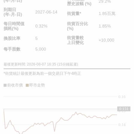
(年-月-日)
29.2%
歷史波幅 (%)
到期日
2027-06-14
街貨量
*
1.85百萬
(年-月-日)
每日時間值
街貨百分比
0.32%
1.85%
損耗(%)
(%)
街貨量較
換股比率
5
+10,000
上日變化
每手股數
5,000
最後更新時間: 2026-08-07 16:35 (15分鐘延遲)
*
街貨統計最後更新為前一個交易日下午4時正
前收市價
即市走勢
0.16
0.151
0.15
0.14