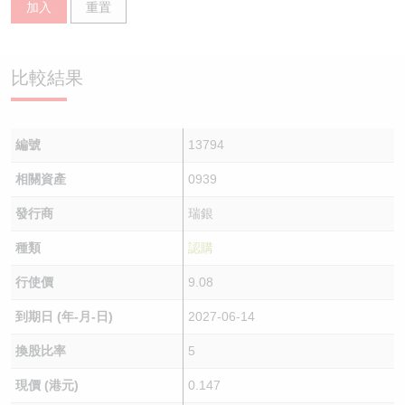
加入
重置
認股證/牛熊證日誌
牛熊證到期結算價查詢
中資ETFs溢價比較
認股證文件及公告
牛熊證分析儀
AH 股價對照
比較結果
認股證文件及公告 (瑞信)
牛熊證速算機
即市板塊表現
編號
13794
牛熊證文件及公告
ADR
相關資產
0939
牛熊證文件及公告 (瑞信)
收市競價變化
發行商
瑞銀
種類
認購
行使價
9.08
到期日 (年-月-日)
2027-06-14
換股比率
5
現價 (港元)
0.147