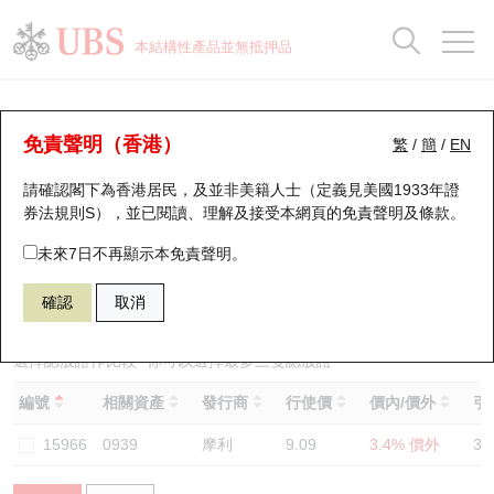
正股資料及市場統計
認股證分析儀
牛熊證分析儀
輪證市場統計
港股通資金流
瑞銀輪證教室
認股證
牛熊證
本結構性產品並無抵押品
認股證搜尋
表現
圖搜牛熊
表現
十大成交
港股通資金流
十大成交
瑞銀輪證教室
認股證分析儀
瑞銀認股證一覽
街貨統計
街貨統計
十大升幅/跌幅
正股分析儀
持股比重
每月輪證大市專題
牛熊全景快搜
免責聲明（香港）
繁
/
簡
/
EN
表現
街貨統計
比較
請確認閣下為香港居民，及並非美籍人士（定義見美國1933年證
新發行瑞銀認股證
比較
牛熊證搜尋
比較
十大認股證成交分佈
二十大活躍股份
顯示所有持股比重
輪證專欄
券法規則S），並已閱讀、理解及接受本網頁的
免責聲明及條款
。
即將到期認股證
牛熊證街貨分佈圖
十天股證佔大市成交
恒指成份股
講座及教育短片
13794 瑞銀
認購
未來7日不再顯示本免責聲明。
0939 建設銀行
確認
取消
認股證到期結算價查詢
正股牛熊證列表
資金流
國指成份股
認股證投資者教育
認股證分析儀
新發行瑞銀牛熊證
街貨統計
科指成份股
牛熊證投資者教育
選擇認股證作比較
*你可以選擇最多
三
隻認股證
編號
相關資產
發行商
行使價
價內/價外
引
認股證速算機
已收回牛熊證剩餘價值
三十大平均引伸波幅
相關資產沽空
認股證牛熊證常問問題
15966
0939
摩利
9.09
3.4% 價外
30
引伸波幅比較圖
即將到期牛熊證
業績及經濟日曆