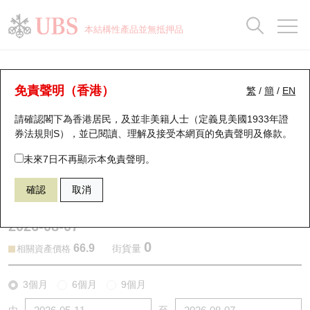
正股資料及市場統計
認股證分析儀
牛熊證分析儀
輪證市場統計
港股通資金流
瑞銀輪證教室
認股證
牛熊證
本結構性產品並無抵押品
認股證搜尋
表現
圖搜牛熊
表現
十大成交
港股通資金流
十大成交
瑞銀輪證教室
認股證分析儀
瑞銀認股證一覽
街貨統計
街貨統計
十大升幅/跌幅
正股分析儀
持股比重
每月輪證大市專題
牛熊全景快搜
免責聲明（香港）
繁
/
簡
/
EN
表現
街貨統計
比較
請確認閣下為香港居民，及並非美籍人士（定義見美國1933年證
新發行瑞銀認股證
比較
牛熊證搜尋
比較
十大認股證成交分佈
二十大活躍股份
顯示所有持股比重
輪證專欄
券法規則S），並已閱讀、理解及接受本網頁的
免責聲明及條款
。
即將到期認股證
牛熊證街貨分佈圖
十天股證佔大市成交
恒指成份股
講座及教育短片
28854 瑞銀
認沽
未來7日不再顯示本免責聲明。
0981 中芯國際
確認
取消
認股證到期結算價查詢
正股牛熊證列表
資金流
國指成份股
認股證投資者教育
2026-08-07
認股證分析儀
新發行瑞銀牛熊證
街貨統計
科指成份股
牛熊證投資者教育
0
66.9
街貨量
相關資產價格
認股證速算機
已收回牛熊證剩餘價值
三十大平均引伸波幅
相關資產沽空
認股證牛熊證常問問題
3個月
6個月
9個月
引伸波幅比較圖
即將到期牛熊證
業績及經濟日曆