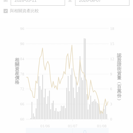
由
至
認股證/牛熊證日誌
牛熊證到期結算價查詢
中資ETFs溢價比較
與相關資產比較
認股證文件及公告
牛熊證分析儀
AH 股價對照
96
18
認股證文件及公告 (瑞信)
牛熊證速算機
即市板塊表現
90
15
牛熊證文件及公告
ADR
認
84
12
相
股
關
證
牛熊證文件及公告 (瑞信)
收市競價變化
資
街
産
貨
78
9
價
量
格
︵
百
72
6
萬
份
︶
66
3
60
0
01/06
01/07
01/08