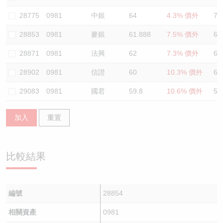
認股證/牛熊證日誌
牛熊證到期結算價查詢
中資ETFs溢價比較
28775
0981
中銀
64
4.3% 價外
70
28853
0981
麥銀
61.888
7.5% 價外
60
認股證文件及公告
牛熊證分析儀
AH 股價對照
28871
0981
法興
62
7.3% 價外
64
認股證文件及公告 (瑞信)
牛熊證速算機
即市板塊表現
28902
0981
信證
60
10.3% 價外
66
牛熊證文件及公告
ADR
29083
0981
國君
59.8
10.6% 價外
55
牛熊證文件及公告 (瑞信)
收市競價變化
加入
重置
比較結果
編號
28854
相關資產
0981