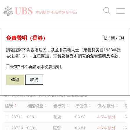
正股資料及市場統計
認股證分析儀
牛熊證分析儀
輪證市場統計
港股通資金流
瑞銀輪證教室
認股證
牛熊證
本結構性產品並無抵押品
認股證搜尋
表現
圖搜牛熊
表現
十大成交
港股通資金流
十大成交
瑞銀輪證教室
認股證分析儀
瑞銀認股證一覽
街貨統計
街貨統計
十大升幅/跌幅
正股分析儀
持股比重
每月輪證大市專題
牛熊全景快搜
免責聲明（香港）
繁
/
簡
/
EN
表現
街貨統計
比較
請確認閣下為香港居民，及並非美籍人士（定義見美國1933年證
新發行瑞銀認股證
比較
牛熊證搜尋
比較
十大認股證成交分佈
二十大活躍股份
顯示所有持股比重
輪證專欄
券法規則S），並已閱讀、理解及接受本網頁的
免責聲明及條款
。
即將到期認股證
牛熊證街貨分佈圖
十天股證佔大市成交
恒指成份股
講座及教育短片
28854 瑞銀
認沽
未來7日不再顯示本免責聲明。
0981 中芯國際
確認
取消
認股證到期結算價查詢
正股牛熊證列表
資金流
國指成份股
認股證投資者教育
認股證分析儀
新發行瑞銀牛熊證
街貨統計
科指成份股
牛熊證投資者教育
選擇認股證作比較
*你可以選擇最多
三
隻認股證
編號
相關資產
發行商
行使價
價內/價外
引
認股證速算機
已收回牛熊證剩餘價值
三十大平均引伸波幅
相關資產沽空
認股證牛熊證常問問題
28711
0981
花旗
63.88
4.5% 價外
60
引伸波幅比較圖
即將到期牛熊證
業績及經濟日曆
28738
0981
匯豐
63.81
4.6% 價外
61