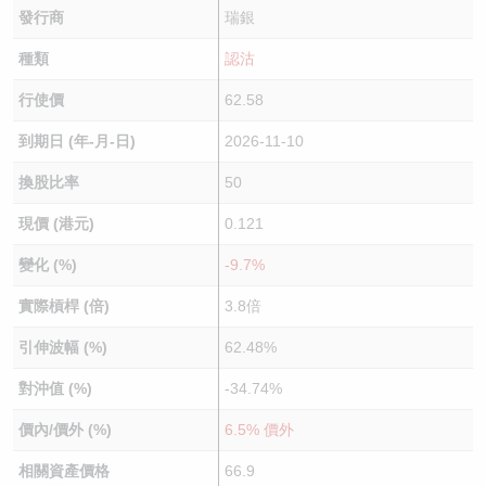
發行商
瑞銀
種類
認沽
行使價
62.58
到期日 (年-月-日)
2026-11-10
換股比率
50
現價 (港元)
0.121
變化 (%)
-9.7%
實際槓桿 (倍)
3.8倍
引伸波幅 (%)
62.48%
對沖值 (%)
-34.74%
價內/價外 (%)
6.5% 價外
相關資產價格
66.9