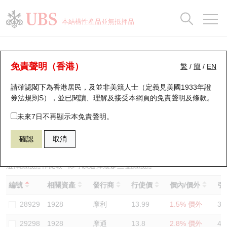
正股資料及市場統計
認股證分析儀
牛熊證分析儀
輪證市場統計
港股通資金流
瑞銀輪證教室
認股證
牛熊證
本結構性產品並無抵押品
認股證搜尋
表現
圖搜牛熊
表現
十大成交
港股通資金流
十大成交
瑞銀輪證教室
認股證分析儀
瑞銀認股證一覽
街貨統計
街貨統計
十大升幅/跌幅
正股分析儀
持股比重
每月輪證大市專題
牛熊全景快搜
免責聲明（香港）
繁
/
簡
/
EN
表現
街貨統計
比較
請確認閣下為香港居民，及並非美籍人士（定義見美國1933年證
新發行瑞銀認股證
比較
牛熊證搜尋
比較
十大認股證成交分佈
二十大活躍股份
顯示所有持股比重
輪證專欄
券法規則S），並已閱讀、理解及接受本網頁的
免責聲明及條款
。
即將到期認股證
牛熊證街貨分佈圖
十天股證佔大市成交
恒指成份股
講座及教育短片
29168 瑞銀
認沽
未來7日不再顯示本免責聲明。
1928 金沙中國有限公司
確認
取消
認股證到期結算價查詢
正股牛熊證列表
資金流
國指成份股
認股證投資者教育
認股證分析儀
新發行瑞銀牛熊證
街貨統計
科指成份股
牛熊證投資者教育
選擇認股證作比較
*你可以選擇最多
三
隻認股證
編號
相關資產
發行商
行使價
價內/價外
引
認股證速算機
已收回牛熊證剩餘價值
三十大平均引伸波幅
相關資產沽空
認股證牛熊證常問問題
28929
1928
摩利
13.99
1.5% 價外
34
引伸波幅比較圖
即將到期牛熊證
業績及經濟日曆
29298
1928
摩通
13.8
2.8% 價外
45