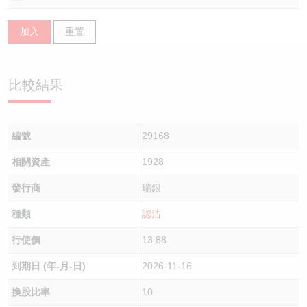
認股證/牛熊證日誌
牛熊證到期結算價查詢
中資ETFs溢價比較
加入
重置
認股證文件及公告
牛熊證分析儀
AH 股價對照
比較結果
認股證文件及公告 (瑞信)
牛熊證速算機
即市板塊表現
牛熊證文件及公告
ADR
編號
29168
牛熊證文件及公告 (瑞信)
收市競價變化
相關資產
1928
發行商
瑞銀
種類
認沽
行使價
13.88
到期日 (年-月-日)
2026-11-16
換股比率
10