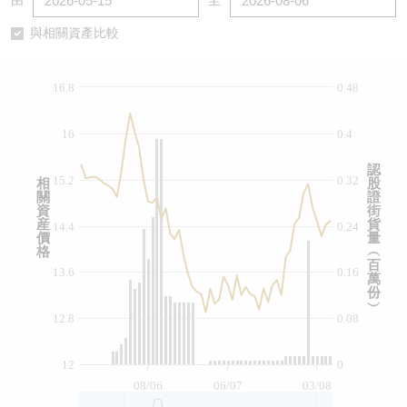
由
至
認股證/牛熊證日誌
牛熊證到期結算價查詢
中資ETFs溢價比較
與相關資產比較
認股證文件及公告
牛熊證分析儀
AH 股價對照
16.8
0.48
認股證文件及公告 (瑞信)
牛熊證速算機
即市板塊表現
16
0.4
牛熊證文件及公告
ADR
認
15.2
0.32
相
股
關
證
牛熊證文件及公告 (瑞信)
收市競價變化
資
街
産
貨
14.4
0.24
價
量
格
︵
百
13.6
0.16
萬
份
︶
12.8
0.08
12
0
08/06
06/07
03/08