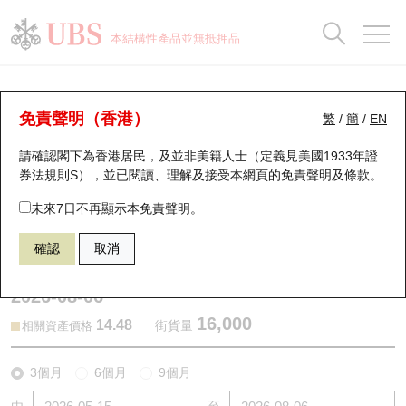
正股資料及市場統計
認股證分析儀
牛熊證分析儀
輪證市場統計
港股通資金流
瑞銀輪證教室
認股證
牛熊證
本結構性產品並無抵押品
認股證搜尋
表現
圖搜牛熊
表現
十大成交
港股通資金流
十大成交
瑞銀輪證教室
認股證分析儀
瑞銀認股證一覽
街貨統計
街貨統計
十大升幅/跌幅
正股分析儀
持股比重
每月輪證大市專題
牛熊全景快搜
免責聲明（香港）
繁
/
簡
/
EN
表現
街貨統計
比較
請確認閣下為香港居民，及並非美籍人士（定義見美國1933年證
新發行瑞銀認股證
比較
牛熊證搜尋
比較
十大認股證成交分佈
二十大活躍股份
顯示所有持股比重
輪證專欄
券法規則S），並已閱讀、理解及接受本網頁的
免責聲明及條款
。
即將到期認股證
牛熊證街貨分佈圖
十天股證佔大市成交
恒指成份股
講座及教育短片
29168 瑞銀
認沽
未來7日不再顯示本免責聲明。
1928 金沙中國有限公司
確認
取消
認股證到期結算價查詢
正股牛熊證列表
資金流
國指成份股
認股證投資者教育
2026-08-06
認股證分析儀
新發行瑞銀牛熊證
街貨統計
科指成份股
牛熊證投資者教育
16,000
14.48
街貨量
相關資產價格
認股證速算機
已收回牛熊證剩餘價值
三十大平均引伸波幅
相關資產沽空
認股證牛熊證常問問題
3個月
6個月
9個月
引伸波幅比較圖
即將到期牛熊證
業績及經濟日曆