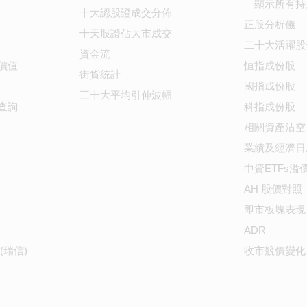
顯示所有持
十大認股證成交分佈
正股分析儀
十天股證佔大市成交
二十大活躍股
資金流
價值
恒指成份股
街貨統計
國指成份股
三十大平均引伸波幅
查詢
科指成份股
相關資產沽空
業績及經濟日
中資ETFs溢
AH 股價對照
即市板塊表現
ADR
(瑞信)
收市競價變化