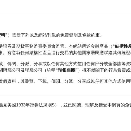
資料”
）需受下列以及網站刊載的免責聲明及條款約束。
正股資料及市場統計
瑞銀輪證教室
港證券及期貨事務監察委員會監管。本網站所述金融產品（
“結構性
事。有意就任何結構性產品進行交易的其他國家居民應聯絡其傳統證
載、傳閱、分派、分享或以任何其他方式使用任何部分或全部該等資
關附屬公司及聯屬公司（統稱
“瑞銀集團”
）概不就閣下的行為負責或
虛假資料，其瀏覽、下載、傳閱、分派、分享或以任何其他方式使用
見美國1933年證券法規則S），並已閱讀、理解及接受本網頁的
股
免
行商
行使價
價內/價外