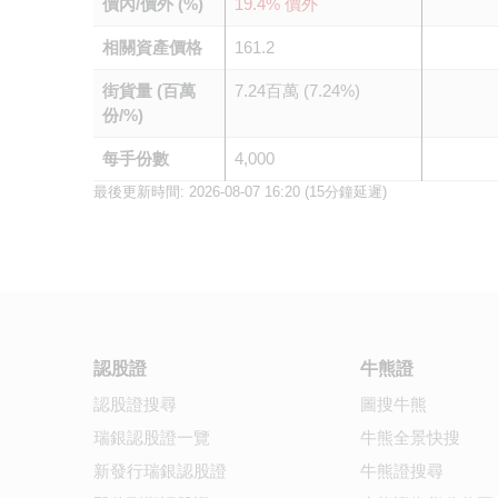
價內/價外 (%)
19.4% 價外
相關資產價格
161.2
街貨量 (百萬
7.24百萬 (7.24%)
份/%)
每手份數
4,000
最後更新時間:
2026-08-07 16:20
(15分鐘延遲)
認股證
牛熊證
認股證搜尋
圖搜牛熊
瑞銀認股證一覽
牛熊全景快搜
新發行瑞銀認股證
牛熊證搜尋