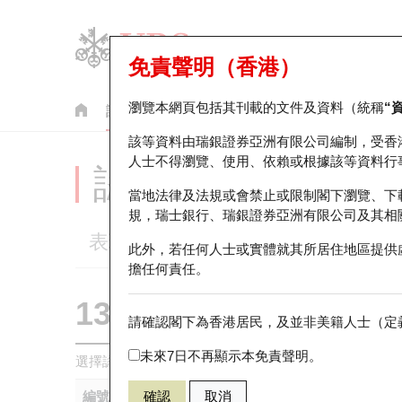
免責聲明（香港）
瀏覽本網頁包括其刊載的文件及資料（統稱
“
認股證
牛熊證
美股指數產品
輪證市場統計
該等資料由瑞銀證券亞洲有限公司編制，受香
人士不得瀏覽、使用、依賴或根據該等資料行
認股證分析儀
當地法律及法規或會禁止或限制閣下瀏覽、下
規，瑞士銀行、瑞銀證券亞洲有限公司及其相
表現
街貨統計
比較
此外，若任何人士或實體就其所居住地區提供
擔任何責任。
13729 瑞銀
認沽
請確認閣下為香港居民，及並非美籍人士（定義
0005 匯豐控
未來7日不再顯示本免責聲明。
選擇認股證作比較
*你可以選擇最多
五
隻認股證
編號
確認
取消
相關資產
發