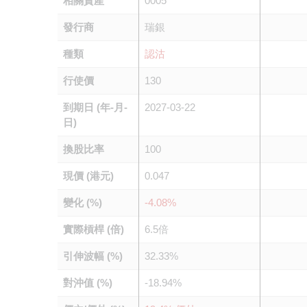
相關資產
0005
發行商
瑞銀
種類
認沽
行使價
130
到期日 (年-月-
2027-03-22
日)
換股比率
100
現價 (港元)
0.047
變化 (%)
-4.08%
實際槓桿 (倍)
6.5倍
引伸波幅 (%)
32.33%
對沖值 (%)
-18.94%