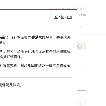
本結構性產品並無抵押品
+852 2971 6668
ol-hkwarrants@ubs.com
繁
/
簡
/
EN
產品”
）僅針對及擬向
香港
居民發售。香港境外
券商。
料，若閣下於所居住地區違反其任何法律或法
承擔任何責任。
對該等資料，瑞銀集團拒絕及一概不負責或承
責聲明及條款
。
引伸波幅 (%)
到期日 (年-月-日)