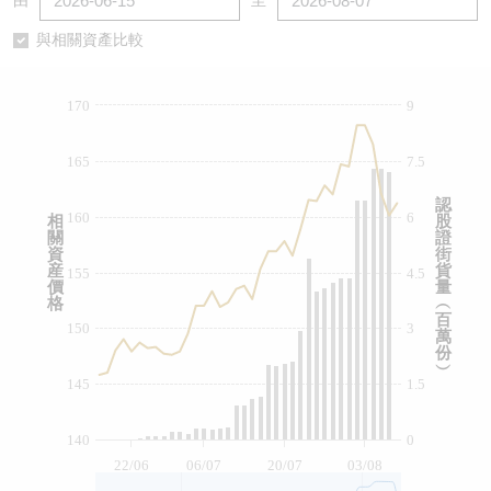
由
至
認股證/牛熊證日誌
牛熊證到期結算價查詢
中資ETFs溢價比較
與相關資產比較
認股證文件及公告
牛熊證分析儀
AH 股價對照
170
9
認股證文件及公告 (瑞信)
牛熊證速算機
即市板塊表現
165
7.5
牛熊證文件及公告
ADR
認
160
6
相
股
關
證
牛熊證文件及公告 (瑞信)
收市競價變化
資
街
産
貨
155
4.5
價
量
格
︵
百
150
3
萬
份
︶
145
1.5
140
0
22/06
06/07
20/07
03/08