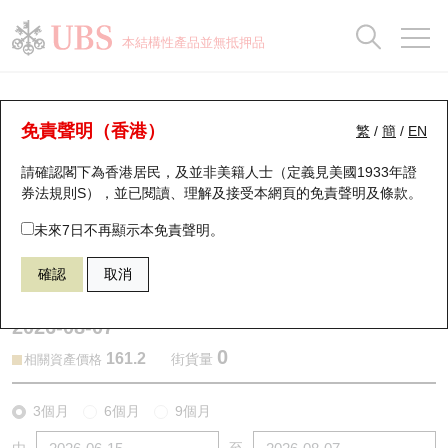
正股資料及市場統計
認股證分析儀
牛熊證分析儀
輪證市場統計
港股通資金流
瑞銀輪證教室
認股證
牛熊證
本結構性產品並無抵押品
認股證搜尋
表現
圖搜牛熊
表現
十大成交
港股通資金流
十大成交
瑞銀輪證教室
認股證分析儀
瑞銀認股證一覽
街貨統計
街貨統計
十大升幅/跌幅
正股分析儀
持股比重
每月輪證大市專題
牛熊全景快搜
免責聲明（香港）
繁
/
簡
/
EN
表現
街貨統計
比較
請確認閣下為香港居民，及並非美籍人士（定義見美國1933年證
新發行瑞銀認股證
比較
牛熊證搜尋
比較
十大認股證成交分佈
二十大活躍股份
顯示所有持股比重
輪證專欄
券法規則S），並已閱讀、理解及接受本網頁的
免責聲明及條款
。
即將到期認股證
牛熊證街貨分佈圖
十天股證佔大市成交
恒指成份股
講座及教育短片
13729 瑞銀
認沽
未來7日不再顯示本免責聲明。
0005 匯豐控股
確認
取消
認股證到期結算價查詢
正股牛熊證列表
資金流
國指成份股
認股證投資者教育
2026-08-07
認股證分析儀
新發行瑞銀牛熊證
街貨統計
科指成份股
牛熊證投資者教育
0
161.2
街貨量
相關資產價格
認股證速算機
已收回牛熊證剩餘價值
三十大平均引伸波幅
相關資產沽空
認股證牛熊證常問問題
3個月
6個月
9個月
引伸波幅比較圖
即將到期牛熊證
業績及經濟日曆