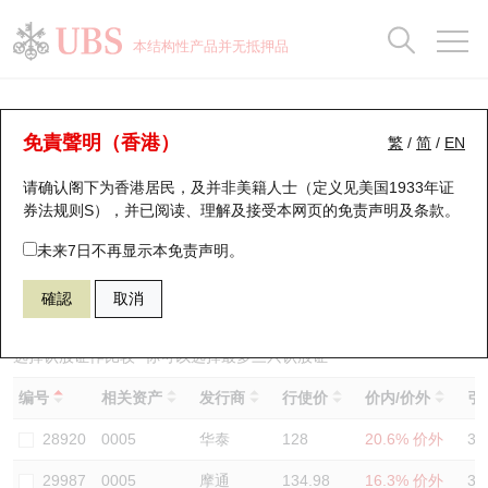
正股数据及市场统计
认股证分析仪
牛熊证分析仪
轮证市场统计
港股通资金流
瑞银轮证教室
认股证
牛熊证
本结构性产品并无抵押品
认股证搜寻
表现
图搜牛熊
表现
十大成交
港股通资金流
十大成交
瑞银轮证教室
认股证分析仪
瑞银认股证一览
街货统计
街货统计
十大升幅/跌幅
正股分析仪
持股比重
每月轮证大市专题
牛熊全景快搜
免責聲明（香港）
繁
/
简
/
EN
表现
街货统计
比较
请确认阁下为香港居民，及并非美籍人士（定义见美国1933年证
新发行瑞银认股证
比较
牛熊证搜寻
比较
十大认股证成交分布
二十大活跃股份
显示所有持股比重
轮证专栏
券法规则S），并已阅读、理解及接受本网页的
免责声明及条款
。
即将到期认股证
牛熊证街货分布图
十天股证占大市成交
恒指成份股
讲座及教育短片
13729 瑞银
认沽
未来7日不再显示本免责声明。
0005 汇丰控股
確認
取消
认股证到期结算价查找
正股牛熊证列表
资金流
国指成份股
认股证投资者教育
认股证分析仪
新发行瑞银牛熊证
街货统计
科指成份股
牛熊证投资者教育
选择认股证作比较
*你可以选择最多
三
只认股证
编号
相关资产
发行商
行使价
价内/价外
引
认股证速算机
已收回牛熊证剩余价值
三十大平均引伸波幅
相关资产沽空
认股证牛熊证常问问题
28920
0005
华泰
128
20.6% 价外
31
引伸波幅比较图
即将到期牛熊证
业绩及经济日历
29987
0005
摩通
134.98
16.3% 价外
30