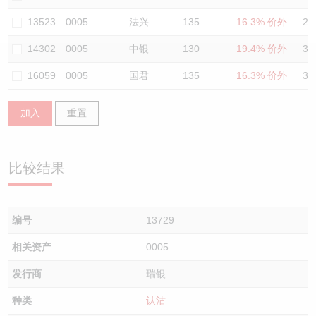
认股证/牛熊证日志
牛熊证到期结算价查找
中资ETFs溢价比较
13523
0005
法兴
135
16.3% 价外
29
14302
0005
中银
130
19.4% 价外
34
认股证文件及公告
牛熊证分析仪
AH 股价对照
16059
0005
国君
135
16.3% 价外
35
认股证文件及公告 (瑞信)
牛熊证速算机
即市板块表现
加入
重置
牛熊证文件及公告
ADR
牛熊证文件及公告 (瑞信)
收市竞价变化
比较结果
编号
13729
相关资产
0005
发行商
瑞银
种类
认沽