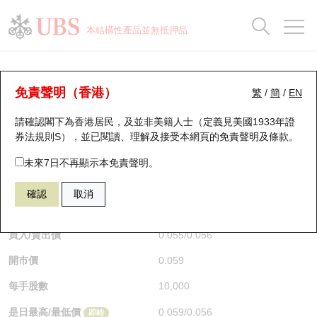
正股資料及市場統計
認股證分析儀
牛熊證分析儀
輪證市場統計
港股通資金流
瑞銀輪證教室
認股證
牛熊證
本結構性產品並無抵押品
認股證搜尋
表現
圖搜牛熊
表現
十大成交
港股通資金流
十大成交
瑞銀輪證教室
牛熊證分析儀
瑞銀認股證一覽
街貨統計
街貨統計
十大升幅/跌幅
正股分析儀
持股比重
每月輪證大市專題
牛熊全景快搜
免責聲明（香港）
繁
/
簡
/
EN
表現
街貨統計
比較
請確認閣下為香港居民，及並非美籍人士（定義見美國1933年證
新發行瑞銀認股證
比較
牛熊證搜尋
比較
十大認股證成交分佈
二十大活躍股份
顯示所有持股比重
輪證專欄
券法規則S），並已閱讀、理解及接受本網頁的
免責聲明及條款
。
即將到期認股證
牛熊證街貨分佈圖
十天股證佔大市成交
恒指成份股
講座及教育短片
62812 瑞銀
熊證
未來7日不再顯示本免責聲明。
9992 泡泡瑪特
確認
取消
認股證到期結算價查詢
正股牛熊證列表
資金流
國指成份股
認股證投資者教育
$0.056
0.002
(-3.45%)
即時
認股證分析儀
新發行瑞銀牛熊證
街貨統計
科指成份股
牛熊證投資者教育
買入/賣出價
0.055
/
0.056
開市價
0.059
認股證速算機
已收回牛熊證剩餘價值
三十大平均引伸波幅
相關資產沽空
認股證牛熊證常問問題
每手股數
10,000
引伸波幅比較圖
即將到期牛熊證
業績及經濟日曆
是日最高/最低價
0.059
/
0.056
即時