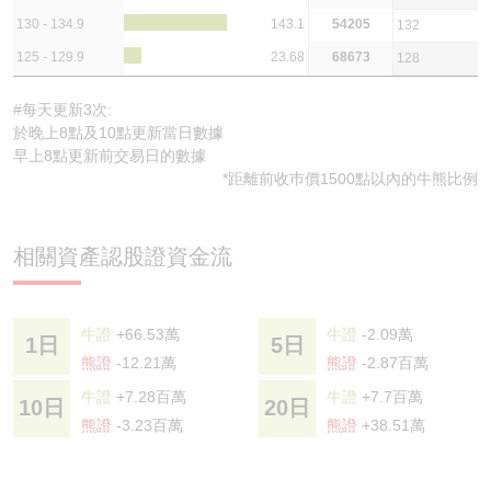
130 - 134.9
143.1
54205
132
125 - 129.9
23.68
68673
128
#每天更新3次:
於晚上8點及10點更新當日數據
早上8點更新前交易日的數據
*距離前收巿價1500點以內的牛熊比例
相關資產認股證資金流
牛證
+66.53萬
牛證
-2.09萬
1日
5日
熊證
-12.21萬
熊證
-2.87百萬
牛證
+7.28百萬
牛證
+7.7百萬
10日
20日
熊證
-3.23百萬
熊證
+38.51萬