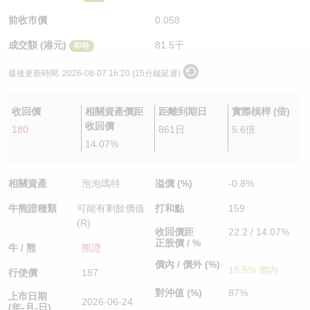
認股證/牛熊證日誌
牛熊證到期結算價查詢
中資ETFs溢價比較
前收市價
0.058
成交額 (港元)
81.5千
即時
認股證文件及公告
牛熊證分析儀
AH 股價對照
最後更新時間:
2026-08-07 16:20 (15分鐘延遲)
認股證文件及公告 (瑞信)
牛熊證速算機
即市板塊表現
收回價
相關資產價距
距離到期日
實際槓桿 (倍)
牛熊證文件及公告
ADR
收回價
180
861日
5.6倍
14.07%
牛熊證文件及公告 (瑞信)
收市競價變化
相關資產
泡泡瑪特
溢價 (%)
-0.8%
牛熊證種類
可能有剩餘價值
打和點
159
(R)
收回價距
22.2 / 14.07%
正股價 / %
牛 / 熊
熊證
價內 / 價外 (%)
18.5% 價內
行使價
187
對沖值 (%)
87%
上市日期
2026-06-24
(年-月-日)