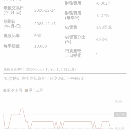
財務費用
-0.0024
最後交易日
2028-12-14
(年-月-日)
財務費用
-0.27%
(每年%)
到期日
2028-12-15
(年-月-日)
街貨量
4.93百萬
換股比率
500
街貨百分比
4.93%
(%)
每手股數
10,000
街貨量較
-
上日變化
最後更新時間: 2026-08-07 16:20 (15分鐘延遲)
*
街貨統計最後更新為前一個交易日下午4時正
前收市價
即市走勢
0.06
0.058
0.058
0.056