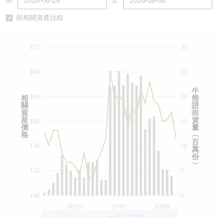
由
至
認股證/牛熊證日誌
牛熊證到期結算價查詢
中資ETFs溢價比較
與相關資產比較
認股證文件及公告
牛熊證分析儀
AH 股價對照
172
30
認股證文件及公告 (瑞信)
牛熊證速算機
即市板塊表現
168
25
牛熊證文件及公告
ADR
牛
164
20
相
熊
關
證
牛熊證文件及公告 (瑞信)
收市競價變化
資
街
産
貨
160
15
價
量
格
︵
百
156
10
萬
份
︶
152
5
148
0
06/07
20/07
03/08