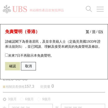
正股資料及市場統計
認股證分析儀
牛熊證分析儀
輪證市場統計
港股通資金流
瑞銀輪證教室
認股證
牛熊證
本結構性產品並無抵押品
認股證搜尋
表現
圖搜牛熊
表現
十大成交
港股通資金流
十大成交
瑞銀輪證教室
牛熊證分析儀
瑞銀認股證一覽
街貨統計
街貨統計
十大升幅/跌幅
正股分析儀
持股比重
每月輪證大市專題
牛熊全景快搜
免責聲明（香港）
繁
/
簡
/
EN
表現
街貨統計
比較
請確認閣下為香港居民，及並非美籍人士（定義見美國1933年證
新發行瑞銀認股證
比較
牛熊證搜尋
比較
十大認股證成交分佈
二十大活躍股份
顯示所有持股比重
輪證專欄
券法規則S），並已閱讀、理解及接受本網頁的
免責聲明及條款
。
即將到期認股證
牛熊證街貨分佈圖
十天股證佔大市成交
恒指成份股
講座及教育短片
62812 瑞銀
熊證
未來7日不再顯示本免責聲明。
9992 泡泡瑪特
確認
取消
認股證到期結算價查詢
正股牛熊證列表
資金流
國指成份股
認股證投資者教育
2026-08-06
認股證分析儀
新發行瑞銀牛熊證
街貨統計
科指成份股
牛熊證投資者教育
0
157.3
街貨量
相關資產價格
認股證速算機
已收回牛熊證剩餘價值
三十大平均引伸波幅
相關資產沽空
認股證牛熊證常問問題
3個月
6個月
9個月
引伸波幅比較圖
即將到期牛熊證
業績及經濟日曆