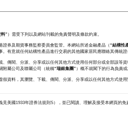
資料”
）需受下列以及網站刊載的免責聲明及條款約束。
正股資料及市場統計
瑞銀輪證教室
港證券及期貨事務監察委員會監管。本網站所述金融產品（
“結構性
事。有意就任何結構性產品進行交易的其他國家居民應聯絡其傳統證
載、傳閱、分派、分享或以任何其他方式使用任何部分或全部該等資
關附屬公司及聯屬公司（統稱
“瑞銀集團”
）概不就閣下的行為負責或
虛假資料，其瀏覽、下載、傳閱、分派、分享或以任何其他方式使用
見美國1933年證券法規則S），並已閱讀、理解及接受本網頁的
生物－Ｂ
免