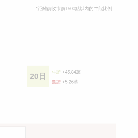
*距離前收巿價1500點以內的牛熊比例
牛證
+45.84萬
20日
熊證
+5.26萬