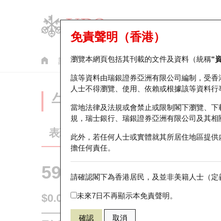
免責聲明（香港）
瀏覽本網頁包括其刊載的文件及資料（統稱
“
認股證
牛熊證
美股指數產品
輪證市場統計
該等資料由瑞銀證券亞洲有限公司編制，受香
人士不得瀏覽、使用、依賴或根據該等資料行
牛熊證分析儀
當地法律及法規或會禁止或限制閣下瀏覽、下
規，瑞士銀行、瑞銀證券亞洲有限公司及其相
表現
街貨統計
比較
此外，若任何人士或實體就其所居住地區提供
擔任何責任。
59518 瑞銀
熊證
請確認閣下為香港居民，及並非美籍人士（定義
1801 信達
未來7日不再顯示本免責聲明。
$0.062
即時
確認
取消