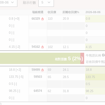
顯示行數
瑞銀精選
收回價
距離收回價%
2026-08-06
0.8
[+0]
66329
110
20.9
0.8
0
[-]
0
0
[-]
0
0
[-]
0
4.15
[-2]
54162
102
12.1
4.15
6
牛熊證比例
5
(2%)
相對股數
近收回價牛熊
18.8
[+2]
59499
69
24.1
18.8
133.75
[-5]
59503
65
28.5
133.75
0.5
[-]
0.5
98.25
[-]
64574
62
31.8
98.25
0
[-]
0
0