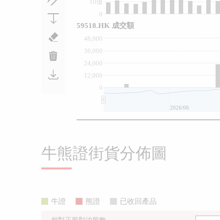
10億
0
59518.HK 成交額
48,000
36,000
24,000
12,000
0
2026/06
牛熊證街貨分佈圖
牛證
熊證
已收回產品