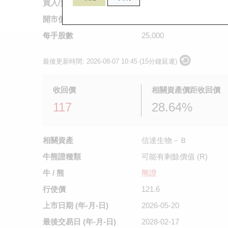
買入/賣出價
0.061
/
0.063
開市價
不適用
每手股數
25,000
最後更新時間:
2026-08-07 10:45 (15分鐘延遲)
收回價
相關資產價距收回價
117
28.64%
相關資產
信達生物－Ｂ
牛熊證種類
可能有剩餘價值 (R)
牛 / 熊
熊證
行使價
121.6
上市日期
(年-月-日)
2026-05-20
最後交易日
(年-月-日)
2028-02-17