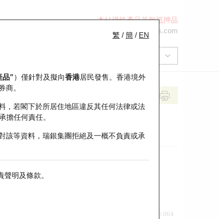
本結構性產品並無抵押品
+852 2971 6668
ol-hkwarrants@ubs.com
繁
/
簡
/
EN
產品”
）僅針對及擬向
香港
居民發售。香港境外
券商。
料，若閣下於所居住地區違反其任何法律或法
承擔任何責任。
對該等資料，瑞銀集團拒絕及一概不負責或承
責聲明及條款
。
前收市價
即市走勢
0.064