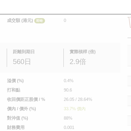
是日最高/最低價
不適用
/
不適用
即時
前收市價
0.062
成交額 (港元)
0
即時
距離到期日
實際槓桿 (倍)
560日
2.9倍
溢價 (%)
0.4%
打和點
90.6
收回價距
正股價 / %
26.05 / 28.64%
價內 / 價外 (%)
33.7% 價內
對沖值 (%)
88%
財務費用
0.001