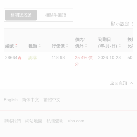
相關認股證
相關牛熊證
顯示設定
價內/
到期日
換股
編號
種類
行使價
價外
(年-月-日)
比
28664
認購
118.98
25.4% 價
2026-10-23
50
外
返回頁頂
English
简体中文
繁體中文
聯絡我們
網站地圖
私隱聲明
ubs.com