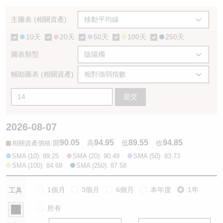
認股證/牛熊證日誌
牛熊證到期結算價查詢
中資ETFs溢價比較
主圖表 (相關資產)
10天
20天
50天
100天
250天
認股證文件及公告
牛熊證分析儀
AH 股價對照
圖表類型
認股證文件及公告 (瑞信)
牛熊證速算機
即市板塊表現
輔助圖表 (相關資產)
牛熊證文件及公告
ADR
提交
牛熊證文件及公告 (瑞信)
收市競價變化
2026-08-07
90.05
94.95
89.55
94.85
:
開
高
低
收
相關資產價格
SMA (10): 89.25
SMA (20): 90.49
SMA (50): 83.73
SMA (100): 84.69
SMA (250): 87.58
1個月
3個月
6個月
本年度
1年
工具
所有