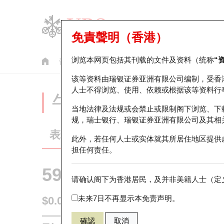
免責聲明（香港）
浏览本网页包括其刊载的文件及资料（统称
“
认股证
牛熊证
美股指数产品
轮证市场统计
该等资料由瑞银证券亚洲有限公司编制，受香
人士不得浏览、使用、依赖或根据该等资料行
牛熊证分析仪
当地法律及法规或会禁止或限制阁下浏览、下
规，瑞士银行、瑞银证券亚洲有限公司及其相
表现
街货统计
比较
此外，若任何人士或实体就其所居住地区提供
担任何责任。
59518 瑞银
熊证
请确认阁下为香港居民，及并非美籍人士（定义
1801 信达
未来7日不再显示本免责声明。
$0.056
0.006
(-9.68%)
即时
確認
取消