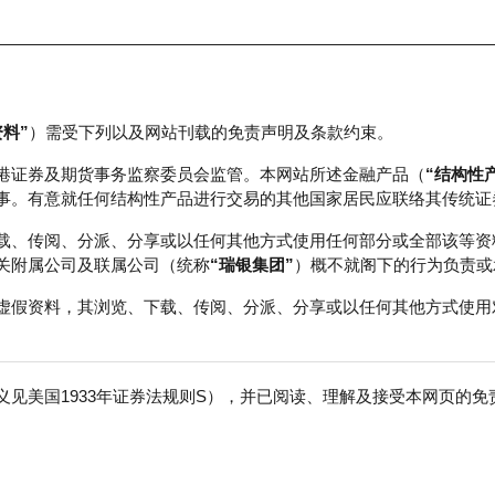
资料”
）需受下列以及网站刊载的免责声明及条款约束。
正股数据及市场统计
瑞银轮证教室
港证券及期货事务监察委员会监管。本网站所述金融产品（
“结构性
事。有意就任何结构性产品进行交易的其他国家居民应联络其传统证
载、传阅、分派、分享或以任何其他方式使用任何部分或全部该等资
关附属公司及联属公司（统称
“瑞银集团”
）概不就阁下的行为负责或
虚假资料，其浏览、下载、传阅、分派、分享或以任何其他方式使用
见美国1933年证券法规则S），并已阅读、理解及接受本网页的
生物－Ｂ
免