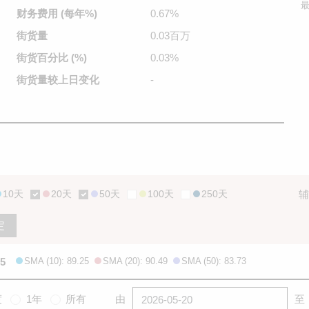
最
财务费用
(每年%)
0.67%
街货量
0.03百万
街货百分比
(%)
0.03%
街货量较
上日变化
-
10天
20天
50天
100天
250天
辅
定
85
SMA (10): 89.25
SMA (20): 90.49
SMA (50): 83.73
度
1年
所有
由
至