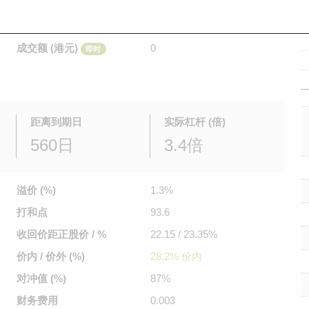
是日最高/最低价
不适用
/
不适用
即时
前收市价
0.062
成交额 (港元)
0
即时
距离到期日
实际杠杆 (倍)
560日
3.4倍
溢价 (%)
1.3%
打和点
93.6
收回价距
正股价 / %
22.15 / 23.35%
价内 / 价外 (%)
28.2% 价内
对冲值 (%)
87%
财务费用
0.003