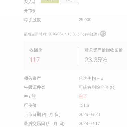
买入/卖出价
0.055
/
0.056
开市价
不适用
每手股数
25,000
最后更新时间:
2026-08-07 16:35 (15分钟延迟)
收回价
相关资产价距收回价
117
23.35%
相关资产
信达生物－Ｂ
牛熊证种类
可能有剩馀价值 (R)
牛 / 熊
熊证
行使价
121.6
上市日期
(年-月-日)
2026-05-20
最后交易日
(年-月-日)
2028-02-17