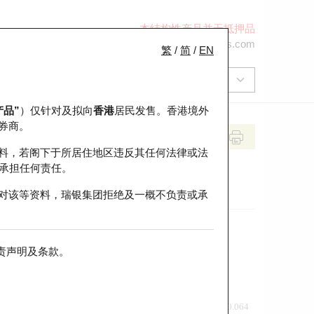
本结构性产品并无抵押品
+852 2971 6668
ol-hkwarrants@ubs.com
繁
/
简
/
EN
产品”
）仅针对及拟向
香港
居民发售。香港境外
券商。
料，若阁下于所居住地区违反其任何法律或法
承担任何责任。
对该等资料，瑞银集团拒绝及一概不负责或承
责声明及条款
。
前收市价
即市走势
0.064