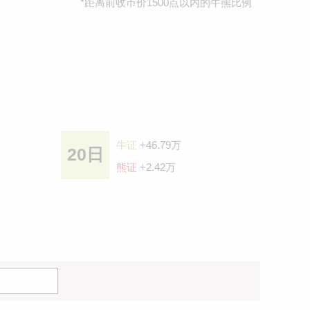
*距离前收巿价1500点以内的牛熊比例
牛证
+46.79万
20日
熊证
+2.42万