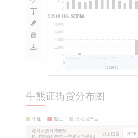
10亿
0
59518.HK 成交额
48,000
36,000
24,000
12,000
0
2026/06
牛熊证街货分布图
牛证
熊证
已收回产品
相对正股对沖股数
过去图表
[括號內為相對前一交易日之變化]