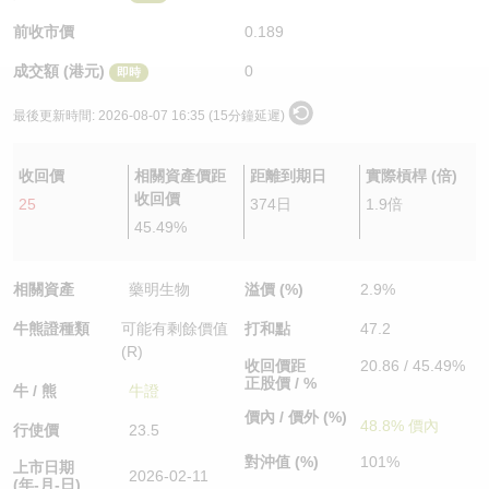
認股證/牛熊證日誌
牛熊證到期結算價查詢
中資ETFs溢價比較
前收市價
0.189
成交額 (港元)
0
即時
認股證文件及公告
牛熊證分析儀
AH 股價對照
最後更新時間:
2026-08-07 16:35 (15分鐘延遲)
認股證文件及公告 (瑞信)
牛熊證速算機
即市板塊表現
收回價
相關資產價距
距離到期日
實際槓桿 (倍)
牛熊證文件及公告
ADR
收回價
25
374日
1.9倍
45.49%
牛熊證文件及公告 (瑞信)
收市競價變化
相關資產
藥明生物
溢價 (%)
2.9%
牛熊證種類
可能有剩餘價值
打和點
47.2
(R)
收回價距
20.86 / 45.49%
正股價 / %
牛 / 熊
牛證
價內 / 價外 (%)
48.8% 價內
行使價
23.5
對沖值 (%)
101%
上市日期
2026-02-11
(年-月-日)