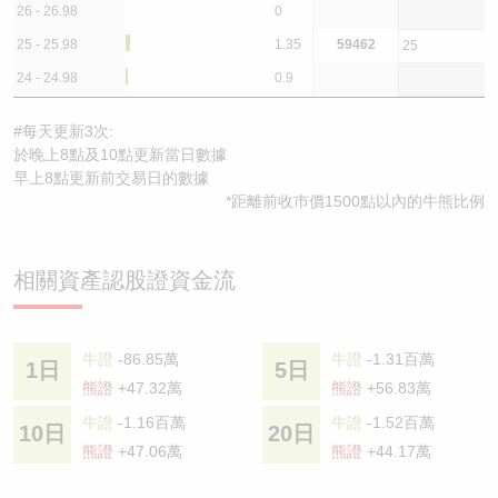
26 - 26.98
0
25 - 25.98
1.35
59462
25
24 - 24.98
0.9
#每天更新3次:
於晚上8點及10點更新當日數據
早上8點更新前交易日的數據
*距離前收巿價1500點以內的牛熊比例
相關資產認股證資金流
牛證
-86.85萬
牛證
-1.31百萬
1日
5日
熊證
+47.32萬
熊證
+56.83萬
牛證
-1.16百萬
牛證
-1.52百萬
10日
20日
熊證
+47.06萬
熊證
+44.17萬