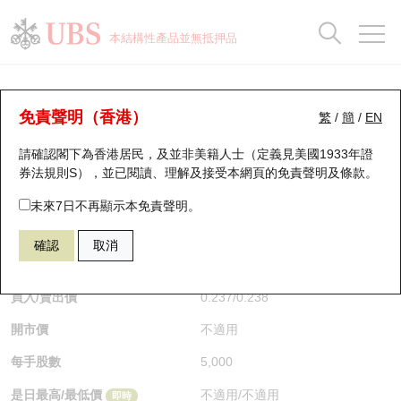
正股資料及市場統計
認股證分析儀
牛熊證分析儀
輪證市場統計
港股通資金流
瑞銀輪證教室
認股證
牛熊證
本結構性產品並無抵押品
認股證搜尋
表現
圖搜牛熊
表現
十大成交
港股通資金流
十大成交
瑞銀輪證教室
牛熊證分析儀
瑞銀認股證一覽
街貨統計
街貨統計
十大升幅/跌幅
正股分析儀
持股比重
每月輪證大市專題
牛熊全景快搜
免責聲明（香港）
繁
/
簡
/
EN
表現
街貨統計
比較
請確認閣下為香港居民，及並非美籍人士（定義見美國1933年證
新發行瑞銀認股證
比較
牛熊證搜尋
比較
十大認股證成交分佈
二十大活躍股份
顯示所有持股比重
輪證專欄
券法規則S），並已閱讀、理解及接受本網頁的
免責聲明及條款
。
即將到期認股證
牛熊證街貨分佈圖
十天股證佔大市成交
恒指成份股
講座及教育短片
59462 瑞銀
牛證
未來7日不再顯示本免責聲明。
2269 藥明生物
確認
取消
認股證到期結算價查詢
正股牛熊證列表
資金流
國指成份股
認股證投資者教育
$0.237
0.048
(+25.4%)
即時
認股證分析儀
新發行瑞銀牛熊證
街貨統計
科指成份股
牛熊證投資者教育
買入/賣出價
0.237
/
0.238
開市價
不適用
認股證速算機
已收回牛熊證剩餘價值
三十大平均引伸波幅
相關資產沽空
認股證牛熊證常問問題
每手股數
5,000
引伸波幅比較圖
即將到期牛熊證
業績及經濟日曆
是日最高/最低價
不適用
/
不適用
即時