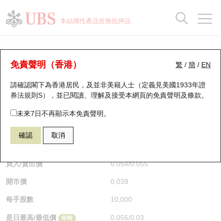
正股資料及市場統計
認股證分析儀
牛熊證分析儀
輪證市場統計
港股通資金流
瑞銀輪證教室
認股證
牛熊證
本結構性產品並無抵押品
認股證搜尋
表現
圖搜牛熊
表現
十大成交
港股通資金流
十大成交
瑞銀輪證教室
牛熊證分析儀
瑞銀認股證一覽
街貨統計
街貨統計
十大升幅/跌幅
正股分析儀
持股比重
每月輪證大市專題
牛熊全景快搜
免責聲明（香港）
繁
/
簡
/
EN
表現
街貨統計
比較
請確認閣下為香港居民，及並非美籍人士（定義見美國1933年證
新發行瑞銀認股證
比較
牛熊證搜尋
比較
十大認股證成交分佈
二十大活躍股份
顯示所有持股比重
輪證專欄
券法規則S），並已閱讀、理解及接受本網頁的
免責聲明及條款
。
即將到期認股證
牛熊證街貨分佈圖
十天股證佔大市成交
恒指成份股
講座及教育短片
67438 瑞銀
牛證
未來7日不再顯示本免責聲明。
HSI 恒生指數
確認
取消
認股證到期結算價查詢
正股牛熊證列表
資金流
國指成份股
認股證投資者教育
$0.055
0.017
(+44.74%)
即時
認股證分析儀
新發行瑞銀牛熊證
街貨統計
科指成份股
牛熊證投資者教育
買入/賣出價
0.054
/
0.055
開市價
0.039
認股證速算機
已收回牛熊證剩餘價值
三十大平均引伸波幅
相關資產沽空
認股證牛熊證常問問題
每手股數
10,000
引伸波幅比較圖
即將到期牛熊證
業績及經濟日曆
是日最高/最低價
0.056
/
0.03
即時