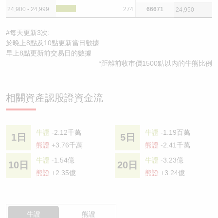
24,900 - 24,999
274
66671
24,950
#每天更新3次:
於晚上8點及10點更新當日數據
早上8點更新前交易日的數據
*距離前收巿價1500點以內的牛熊比例
相關資產認股證資金流
牛證
-2.12千萬
牛證
-1.19百萬
1日
5日
熊證
+3.76千萬
熊證
-2.41千萬
牛證
-1.54億
牛證
-3.23億
10日
20日
熊證
+2.35億
熊證
+3.24億
牛證
熊證