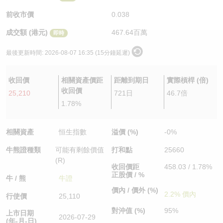
認股證/牛熊證日誌
牛熊證到期結算價查詢
中資ETFs溢價比較
前收市價
0.038
成交額 (港元)
467.64百萬
即時
認股證文件及公告
牛熊證分析儀
AH 股價對照
最後更新時間:
2026-08-07 16:35 (15分鐘延遲)
認股證文件及公告 (瑞信)
牛熊證速算機
即市板塊表現
收回價
相關資產價距
距離到期日
實際槓桿 (倍)
牛熊證文件及公告
ADR
收回價
25,210
721日
46.7倍
1.78%
牛熊證文件及公告 (瑞信)
收市競價變化
相關資產
恒生指數
溢價 (%)
-0%
牛熊證種類
可能有剩餘價值
打和點
25660
(R)
收回價距
458.03 / 1.78%
正股價 / %
牛 / 熊
牛證
價內 / 價外 (%)
2.2% 價內
行使價
25,110
對沖值 (%)
95%
上市日期
2026-07-29
(年-月-日)