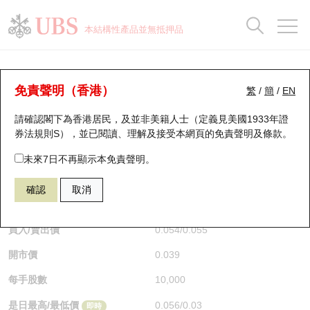
正股資料及市場統計
認股證分析儀
牛熊證分析儀
輪證市場統計
港股通資金流
瑞銀輪證教室
認股證
牛熊證
本結構性產品並無抵押品
認股證搜尋
表現
圖搜牛熊
表現
十大成交
港股通資金流
十大成交
瑞銀輪證教室
牛熊證分析儀
瑞銀認股證一覽
街貨統計
街貨統計
十大升幅/跌幅
正股分析儀
持股比重
每月輪證大市專題
牛熊全景快搜
免責聲明（香港）
繁
/
簡
/
EN
表現
街貨統計
比較
請確認閣下為香港居民，及並非美籍人士（定義見美國1933年證
新發行瑞銀認股證
比較
牛熊證搜尋
比較
十大認股證成交分佈
二十大活躍股份
顯示所有持股比重
輪證專欄
券法規則S），並已閱讀、理解及接受本網頁的
免責聲明及條款
。
即將到期認股證
牛熊證街貨分佈圖
十天股證佔大市成交
恒指成份股
講座及教育短片
67438 瑞銀
牛證
未來7日不再顯示本免責聲明。
HSI 恒生指數
確認
取消
認股證到期結算價查詢
正股牛熊證列表
資金流
國指成份股
認股證投資者教育
$0.055
0.017
(+44.74%)
即時
認股證分析儀
新發行瑞銀牛熊證
街貨統計
科指成份股
牛熊證投資者教育
買入/賣出價
0.054
/
0.055
開市價
0.039
認股證速算機
已收回牛熊證剩餘價值
三十大平均引伸波幅
相關資產沽空
認股證牛熊證常問問題
每手股數
10,000
引伸波幅比較圖
即將到期牛熊證
業績及經濟日曆
是日最高/最低價
0.056
/
0.03
即時