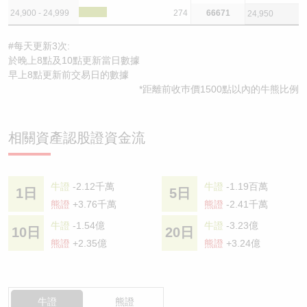
24,900 - 24,999
274
66671
24,950
#每天更新3次:
於晚上8點及10點更新當日數據
早上8點更新前交易日的數據
*距離前收巿價1500點以內的牛熊比例
相關資產認股證資金流
牛證
-2.12千萬
牛證
-1.19百萬
1日
5日
熊證
+3.76千萬
熊證
-2.41千萬
牛證
-1.54億
牛證
-3.23億
10日
20日
熊證
+2.35億
熊證
+3.24億
牛證
熊證