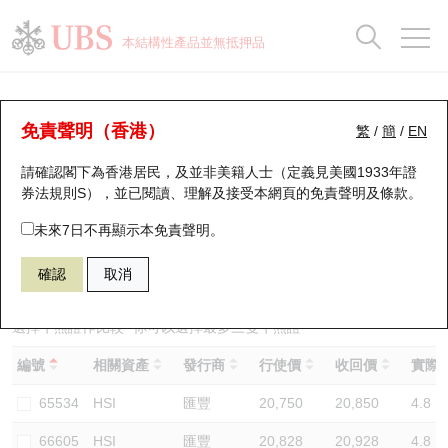
正股資料及市場統計
認股證分析儀
牛熊證分析儀
輪證市場統計
港股通資金流
瑞銀輪證教室
認股證
牛熊證
本結構性產品並無抵押品
認股證搜尋
表現
圖搜牛熊
表現
十大成交
港股通資金流
十大成交
瑞銀輪證教室
牛熊證分析儀
瑞銀認股證一覽
街貨統計
街貨統計
十大升幅/跌幅
正股分析儀
持股比重
每月輪證大市專題
牛熊全景快搜
免責聲明（香港）
繁
/
簡
/
EN
表現
街貨統計
比較
請確認閣下為香港居民，及並非美籍人士（定義見美國1933年證
新發行瑞銀認股證
比較
牛熊證搜尋
比較
十大認股證成交分佈
二十大活躍股份
顯示所有持股比重
輪證專欄
券法規則S），並已閱讀、理解及接受本網頁的
免責聲明及條款
。
即將到期認股證
牛熊證街貨分佈圖
十天股證佔大市成交
恒指成份股
講座及教育短片
53023 瑞銀
牛證
未來7日不再顯示本免責聲明。
HSI 恒生指數
確認
取消
認股證到期結算價查詢
正股牛熊證列表
資金流
國指成份股
認股證投資者教育
認股證分析儀
新發行瑞銀牛熊證
街貨統計
科指成份股
牛熊證投資者教育
選擇牛熊證作比較 *你可以選擇最多
三
隻牛熊證
編號
相關資產
發行商
行使價
收回價
實際槓
認股證速算機
已收回牛熊證剩餘價值
三十大平均引伸波幅
相關資產沽空
認股證牛熊證常問問題
65534
HSI
匯豐
20,750
20,850
4.8
引伸波幅比較圖
即將到期牛熊證
業績及經濟日曆
66605
HSI
匯豐
20,828
20,928
4.8