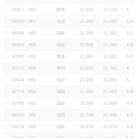
認股證/牛熊證日誌
牛熊證到期結算價查詢
中資ETFs溢價比較
66617
HSI
匯豐
21,028
21,128
5
66689
HSI
信證
21,462
21,562
5.3
認股證文件及公告
牛熊證分析儀
AH 股價對照
66884
HSI
瑞銀
21,200
21,300
5.2
認股證文件及公告 (瑞信)
牛熊證速算機
即市板塊表現
66899
HSI
瑞銀
20,888
20,988
4.8
牛熊證文件及公告
ADR
67063
HSI
摩通
21,462
21,562
5.5
67575
HSI
摩利
21,660
21,760
6
牛熊證文件及公告 (瑞信)
收市競價變化
67624
HSI
信證
21,150
21,250
5
67775
HSI
瑞銀
21,550
21,650
5.8
67783
HSI
瑞銀
20,908
21,008
4.9
68065
HSI
信證
21,700
21,800
5.7
68216
HSI
瑞銀
20,978
21,078
4.9