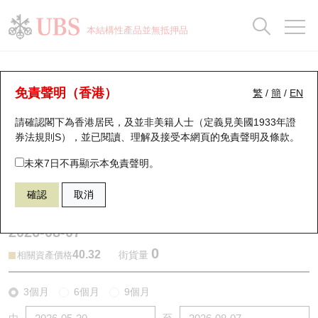
正股資料及市場統計
認股證分析儀
牛熊證分析儀
輪證市場統計
港股通資金流
瑞銀輪證教室
認股證
牛熊證
本結構性產品並無抵押品
認股證搜尋
表現
圖搜牛熊
表現
十大成交
港股通資金流
十大成交
瑞銀輪證教室
牛熊證分析儀
瑞銀認股證一覽
街貨統計
街貨統計
十大升幅/跌幅
正股分析儀
持股比重
每月輪證大市專題
牛熊全景快搜
免責聲明（香港）
繁
/
簡
/
EN
表現
街貨統計
比較
請確認閣下為香港居民，及並非美籍人士（定義見美國1933年證
新發行瑞銀認股證
比較
牛熊證搜尋
比較
十大認股證成交分佈
二十大活躍股份
顯示所有持股比重
輪證專欄
券法規則S），並已閱讀、理解及接受本網頁的
免責聲明及條款
。
即將到期認股證
牛熊證街貨分佈圖
十天股證佔大市成交
恒指成份股
講座及教育短片
59492 瑞銀
熊證
未來7日不再顯示本免責聲明。
1772 贛鋒鋰業
確認
取消
認股證到期結算價查詢
正股牛熊證列表
資金流
國指成份股
認股證投資者教育
2026-08-07
認股證分析儀
新發行瑞銀牛熊證
街貨統計
科指成份股
牛熊證投資者教育
0
40.32
街貨量
相關資產價格
認股證速算機
已收回牛熊證剩餘價值
三十大平均引伸波幅
相關資產沽空
認股證牛熊證常問問題
3個月
6個月
9個月
引伸波幅比較圖
即將到期牛熊證
業績及經濟日曆