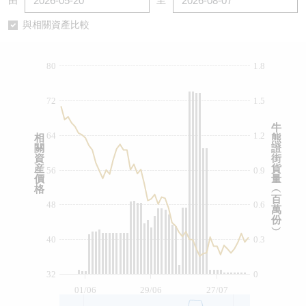
由
至
認股證/牛熊證日誌
牛熊證到期結算價查詢
中資ETFs溢價比較
與相關資產比較
認股證文件及公告
牛熊證分析儀
AH 股價對照
80
1.8
認股證文件及公告 (瑞信)
牛熊證速算機
即市板塊表現
72
1.5
牛熊證文件及公告
ADR
牛
64
1.2
相
熊
關
證
牛熊證文件及公告 (瑞信)
收市競價變化
資
街
産
貨
56
0.9
價
量
格
︵
百
48
0.6
萬
份
︶
40
0.3
32
0
01/06
29/06
27/07