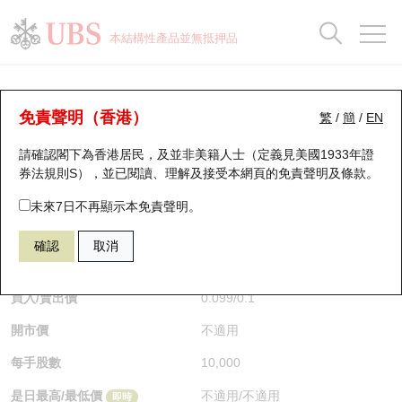
正股資料及市場統計
認股證分析儀
牛熊證分析儀
輪證市場統計
港股通資金流
瑞銀輪證教室
認股證
牛熊證
本結構性產品並無抵押品
認股證搜尋
表現
圖搜牛熊
表現
十大成交
港股通資金流
十大成交
瑞銀輪證教室
牛熊證分析儀
瑞銀認股證一覽
街貨統計
街貨統計
十大升幅/跌幅
正股分析儀
持股比重
每月輪證大市專題
牛熊全景快搜
免責聲明（香港）
繁
/
簡
/
EN
表現
街貨統計
比較
請確認閣下為香港居民，及並非美籍人士（定義見美國1933年證
新發行瑞銀認股證
比較
牛熊證搜尋
比較
十大認股證成交分佈
二十大活躍股份
顯示所有持股比重
輪證專欄
券法規則S），並已閱讀、理解及接受本網頁的
免責聲明及條款
。
即將到期認股證
牛熊證街貨分佈圖
十天股證佔大市成交
恒指成份股
講座及教育短片
59492 瑞銀
熊證
未來7日不再顯示本免責聲明。
1772 贛鋒鋰業
確認
取消
認股證到期結算價查詢
正股牛熊證列表
資金流
國指成份股
認股證投資者教育
$0.1
0.001
(-0.99%)
即時
認股證分析儀
新發行瑞銀牛熊證
街貨統計
科指成份股
牛熊證投資者教育
買入/賣出價
0.099
/
0.1
開市價
不適用
認股證速算機
已收回牛熊證剩餘價值
三十大平均引伸波幅
相關資產沽空
認股證牛熊證常問問題
每手股數
10,000
引伸波幅比較圖
即將到期牛熊證
業績及經濟日曆
是日最高/最低價
不適用
/
不適用
即時