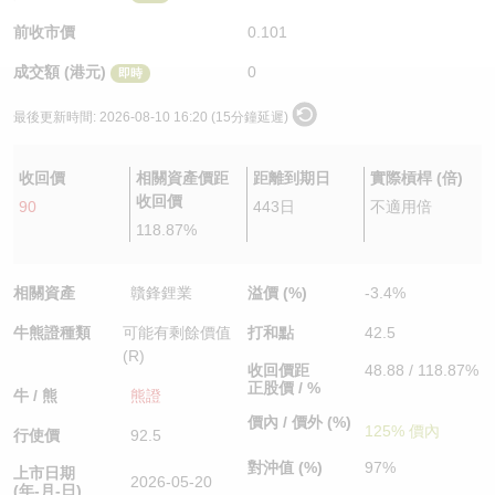
認股證/牛熊證日誌
牛熊證到期結算價查詢
中資ETFs溢價比較
前收市價
0.101
成交額 (港元)
0
即時
認股證文件及公告
牛熊證分析儀
AH 股價對照
最後更新時間:
2026-08-10 16:20 (15分鐘延遲)
認股證文件及公告 (瑞信)
牛熊證速算機
即市板塊表現
收回價
相關資產價距
距離到期日
實際槓桿 (倍)
牛熊證文件及公告
ADR
收回價
90
443日
不適用倍
118.87%
牛熊證文件及公告 (瑞信)
收市競價變化
相關資產
贛鋒鋰業
溢價 (%)
-3.4%
牛熊證種類
可能有剩餘價值
打和點
42.5
(R)
收回價距
48.88 / 118.87%
正股價 / %
牛 / 熊
熊證
價內 / 價外 (%)
125% 價內
行使價
92.5
對沖值 (%)
97%
上市日期
2026-05-20
(年-月-日)