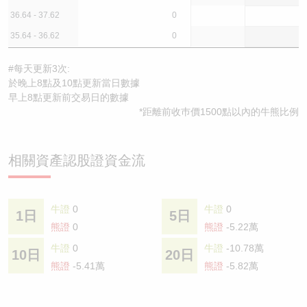
36.64 - 37.62
0
35.64 - 36.62
0
#每天更新3次:
於晚上8點及10點更新當日數據
早上8點更新前交易日的數據
*距離前收巿價1500點以內的牛熊比例
相關資產認股證資金流
牛證
0
牛證
0
1日
5日
熊證
0
熊證
-5.22萬
牛證
0
牛證
-10.78萬
10日
20日
熊證
-5.41萬
熊證
-5.82萬