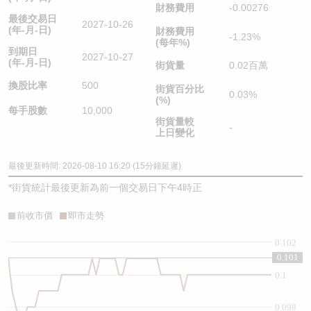
財務費用
-0.00276
最後交易日
2027-10-26
(年-月-日)
財務費用
-1.23%
(每年%)
到期日
2027-10-27
(年-月-日)
街貨量
0.02百萬
換股比率
500
街貨百分比
0.03%
(%)
每手股數
10,000
街貨量較
-
上日變化
最後更新時間: 2026-08-10 16:20 (15分鐘延遲)
*
街貨統計最後更新為前一個交易日下午4時正
前收市價
即市走勢
0.102
0.101
0.1
0.098