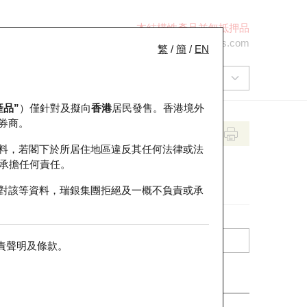
本結構性產品並無抵押品
+852 2971 6668
ol-hkwarrants@ubs.com
繁
/
簡
/
EN
產品”
）僅針對及擬向
香港
居民發售。香港境外
券商。
料，若閣下於所居住地區違反其任何法律或法
承擔任何責任。
對該等資料，瑞銀集團拒絕及一概不負責或承
責聲明及條款
。