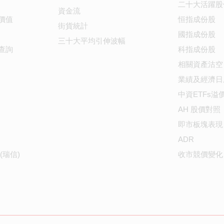
二十大活躍股
資金流
價值
恒指成份股
街貨統計
國指成份股
三十大平均引伸波幅
查詢
科指成份股
相關資產沽空
業績及經濟日
中資ETFs溢
AH 股價對照
即市板塊表現
ADR
(瑞信)
收市競價變化