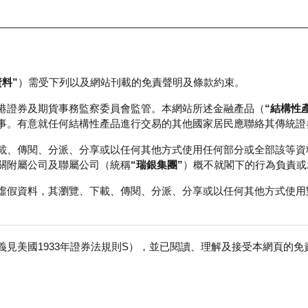
資料”
）需受下列以及網站刊載的免責聲明及條款約束。
正股資料及市場統計
瑞銀輪證教室
港證券及期貨事務監察委員會監管。本網站所述金融產品（
“結構性
事。有意就任何結構性產品進行交易的其他國家居民應聯絡其傳統證
載、傳閱、分派、分享或以任何其他方式使用任何部分或全部該等資
關附屬公司及聯屬公司（統稱
“瑞銀集團”
）概不就閣下的行為負責或
虛假資料，其瀏覽、下載、傳閱、分派、分享或以任何其他方式使用
見美國1933年證券法規則S），並已閱讀、理解及接受本網頁的
Ｗ
免