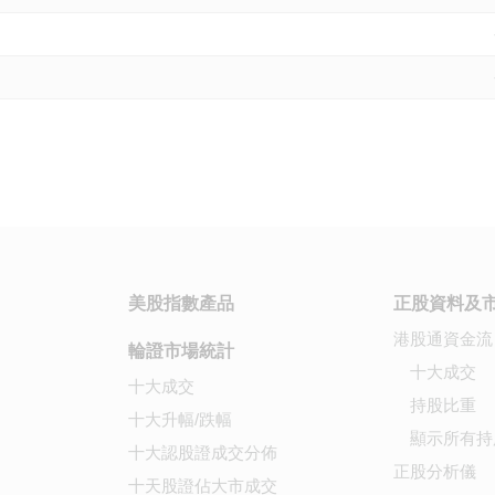
美股指數產品
正股資料及
港股通資金流
輪證市場統計
十大成交
十大成交
持股比重
十大升幅/跌幅
顯示所有持
十大認股證成交分佈
正股分析儀
十天股證佔大市成交