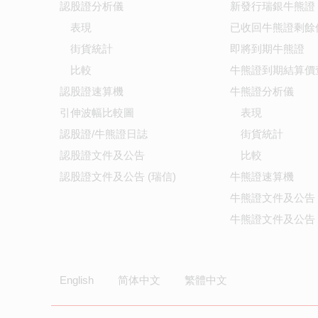
認股證分析儀
新發行瑞銀牛熊證
表現
已收回牛熊證剩餘
街貨統計
即將到期牛熊證
比較
牛熊證到期結算價
認股證速算機
牛熊證分析儀
引伸波幅比較圖
表現
認股證/牛熊證日誌
街貨統計
認股證文件及公告
比較
認股證文件及公告 (瑞信)
牛熊證速算機
牛熊證文件及公告
牛熊證文件及公告 
English
简体中文
繁體中文