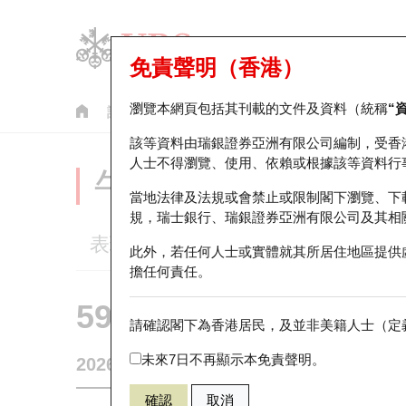
免責聲明（香港）
瀏覽本網頁包括其刊載的文件及資料（統稱
“
認股證
牛熊證
美股指數產品
輪證市場統計
該等資料由瑞銀證券亞洲有限公司編制，受香
人士不得瀏覽、使用、依賴或根據該等資料行
牛熊證分析儀
當地法律及法規或會禁止或限制閣下瀏覽、下
規，瑞士銀行、瑞銀證券亞洲有限公司及其相
表現
街貨統計
比較
此外，若任何人士或實體就其所居住地區提供
擔任何責任。
59410 瑞銀
熊證
請確認閣下為香港居民，及並非美籍人士（定義
0020 商湯－
未來7日不再顯示本免責聲明。
2026-08-06
0
相關資產價格
1.52
街貨量
確認
取消