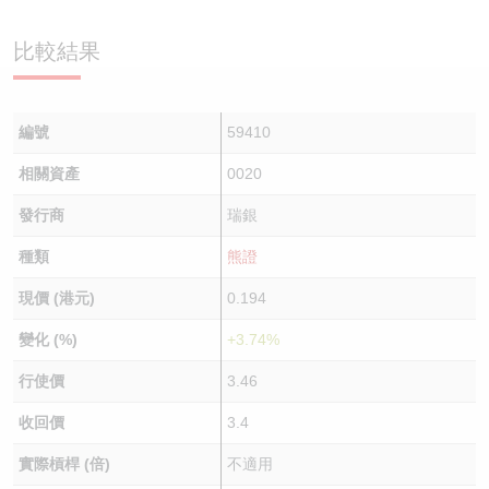
認股證/牛熊證日誌
牛熊證到期結算價查詢
中資ETFs溢價比較
比較結果
認股證文件及公告
牛熊證分析儀
AH 股價對照
編號
59410
認股證文件及公告 (瑞信)
牛熊證速算機
即市板塊表現
相關資產
0020
牛熊證文件及公告
ADR
發行商
瑞銀
牛熊證文件及公告 (瑞信)
收市競價變化
種類
熊證
現價 (港元)
0.194
變化 (%)
+3.74%
行使價
3.46
收回價
3.4
實際槓桿 (倍)
不適用