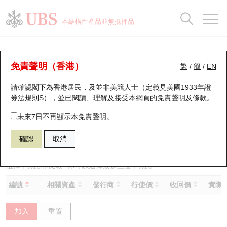
正股資料及市場統計
認股證分析儀
牛熊證分析儀
輪證市場統計
港股通資金流
瑞銀輪證教室
認股證
牛熊證
本結構性產品並無抵押品
認股證搜尋
表現
圖搜牛熊
表現
十大成交
港股通資金流
十大成交
瑞銀輪證教室
牛熊證分析儀
瑞銀認股證一覽
街貨統計
街貨統計
十大升幅/跌幅
正股分析儀
持股比重
每月輪證大市專題
牛熊全景快搜
免責聲明（香港）
繁
/
簡
/
EN
表現
街貨統計
比較
請確認閣下為香港居民，及並非美籍人士（定義見美國1933年證
新發行瑞銀認股證
比較
牛熊證搜尋
比較
十大認股證成交分佈
二十大活躍股份
顯示所有持股比重
輪證專欄
券法規則S），並已閱讀、理解及接受本網頁的
免責聲明及條款
。
即將到期認股證
牛熊證街貨分佈圖
十天股證佔大市成交
恒指成份股
講座及教育短片
59410 瑞銀
熊證
未來7日不再顯示本免責聲明。
0020 商湯－Ｗ
確認
取消
認股證到期結算價查詢
正股牛熊證列表
資金流
國指成份股
認股證投資者教育
認股證分析儀
新發行瑞銀牛熊證
街貨統計
科指成份股
牛熊證投資者教育
選擇牛熊證作比較 *你可以選擇最多
三
隻牛熊證
編號
相關資產
發行商
行使價
收回價
實際槓
認股證速算機
已收回牛熊證剩餘價值
三十大平均引伸波幅
相關資產沽空
認股證牛熊證常問問題
加入
重置
引伸波幅比較圖
即將到期牛熊證
業績及經濟日曆