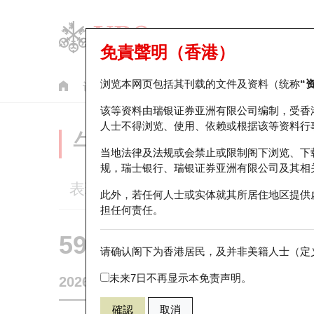
免責聲明（香港）
浏览本网页包括其刊载的文件及资料（统称
“
认股证
牛熊证
美股指数产品
轮证市场统计
该等资料由瑞银证券亚洲有限公司编制，受香
人士不得浏览、使用、依赖或根据该等资料行
牛熊证分析仪
当地法律及法规或会禁止或限制阁下浏览、下
规，瑞士银行、瑞银证券亚洲有限公司及其相
表现
街货统计
比较
此外，若任何人士或实体就其所居住地区提供
担任何责任。
59410 瑞银
熊证
请确认阁下为香港居民，及并非美籍人士（定义
0020 商汤－
未来7日不再显示本免责声明。
2026-08-07
0
相关资产价格
1.46
街货量
確認
取消