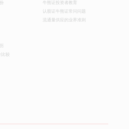
份
牛熊证投资者教育
认股证牛熊证常问问题
流通量供应的业界准则
历
价比较