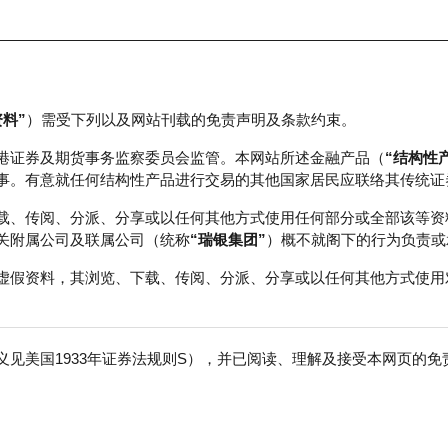
资料”
）需受下列以及网站刊载的免责声明及条款约束。
正股数据及市场统计
瑞银轮证教室
港证券及期货事务监察委员会监管。本网站所述金融产品（
“结构性
事。有意就任何结构性产品进行交易的其他国家居民应联络其传统证
载、传阅、分派、分享或以任何其他方式使用任何部分或全部该等资
关附属公司及联属公司（统称
“瑞银集团”
）概不就阁下的行为负责或
虚假资料，其浏览、下载、传阅、分派、分享或以任何其他方式使用
见美国1933年证券法规则S），并已阅读、理解及接受本网页的
Ｗ
免