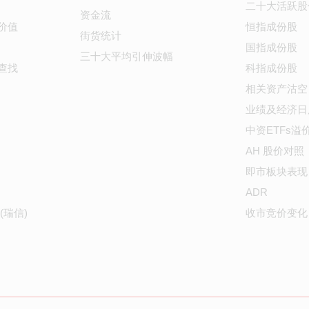
二十大活跃股
资金流
价值
恒指成份股
街货统计
国指成份股
三十大平均引伸波幅
查找
科指成份股
相关资产沽空
业绩及经济日
中资ETFs溢
AH 股价对照
即市板块表现
ADR
(瑞信)
收市竞价变化