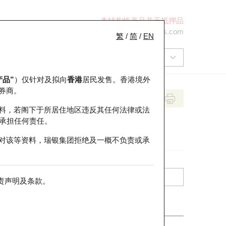
本结构性产品并无抵押品
+852 2971 6668
ol-hkwarrants@ubs.com
繁
/
简
/
EN
产品”
）仅针对及拟向
香港
居民发售。香港境外
券商。
料，若阁下于所居住地区违反其任何法律或法
承担任何责任。
对该等资料，瑞银集团拒绝及一概不负责或承
责声明及条款
。