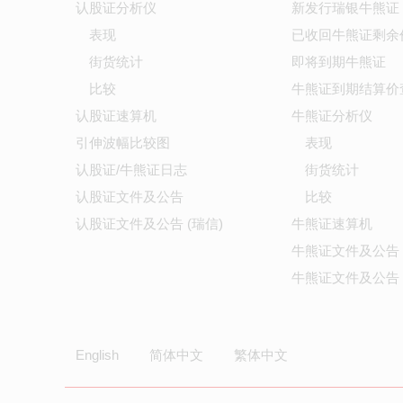
认股证分析仪
新发行瑞银牛熊证
表现
已收回牛熊证剩余
街货统计
即将到期牛熊证
比较
牛熊证到期结算价
认股证速算机
牛熊证分析仪
引伸波幅比较图
表现
认股证/牛熊证日志
街货统计
认股证文件及公告
比较
认股证文件及公告 (瑞信)
牛熊证速算机
牛熊证文件及公告
牛熊证文件及公告 
English
简体中文
繁体中文