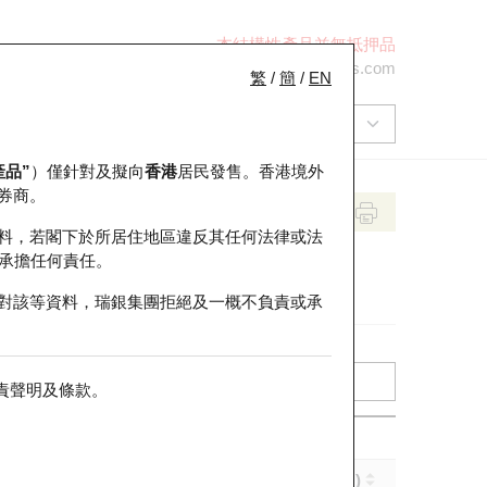
本結構性產品並無抵押品
+852 2971 6668
ol-hkwarrants@ubs.com
繁
/
簡
/
EN
產品”
）僅針對及擬向
香港
居民發售。香港境外
券商。
料，若閣下於所居住地區違反其任何法律或法
承擔任何責任。
對該等資料，瑞銀集團拒絕及一概不負責或承
責聲明及條款
。
實際槓桿 (倍)
到期日 (年-月-日)