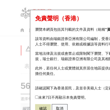
免責聲明（香港）
瀏覽本網頁包括其刊載的文件及資料（統稱
“
認股證
牛熊證
美股指數產品
輪證市場統計
該等資料由瑞銀證券亞洲有限公司編制，受香
人士不得瀏覽、使用、依賴或根據該等資料行
牛熊證分析儀
當地法律及法規或會禁止或限制閣下瀏覽、下
規，瑞士銀行、瑞銀證券亞洲有限公司及其相
表現
街貨統計
比較
此外，若任何人士或實體就其所居住地區提供
擔任何責任。
56360 瑞銀
熊證
請確認閣下為香港居民，及並非美籍人士（定義
2628 中國人
未來7日不再顯示本免責聲明。
選擇牛熊證作比較 *你可以選擇最多
五
隻牛熊證
編號
確認
取消
相關資產
發