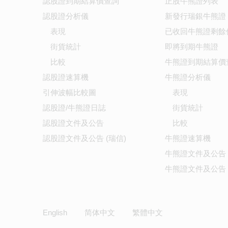
認股證到期結算價查詢
正股牛熊證列表
認股證分析儀
新發行瑞銀牛熊證
表現
已收回牛熊證剩餘
街貨統計
即將到期牛熊證
比較
牛熊證到期結算價
認股證速算機
牛熊證分析儀
引伸波幅比較圖
表現
認股證/牛熊證日誌
街貨統計
認股證文件及公告
比較
認股證文件及公告 (瑞信)
牛熊證速算機
牛熊證文件及公告
牛熊證文件及公告 
English
简体中文
繁體中文