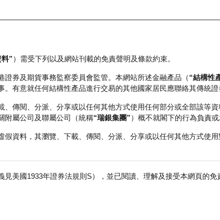
資料”
）需受下列以及網站刊載的免責聲明及條款約束。
正股資料及市場統計
瑞銀輪證教室
港證券及期貨事務監察委員會監管。本網站所述金融產品（
“結構性
事。有意就任何結構性產品進行交易的其他國家居民應聯絡其傳統證
載、傳閱、分派、分享或以任何其他方式使用任何部分或全部該等資
關附屬公司及聯屬公司（統稱
“瑞銀集團”
）概不就閣下的行為負責或
虛假資料，其瀏覽、下載、傳閱、分派、分享或以任何其他方式使用
見美國1933年證券法規則S），並已閱讀、理解及接受本網頁的
壽
免
行商
行使價
收回價