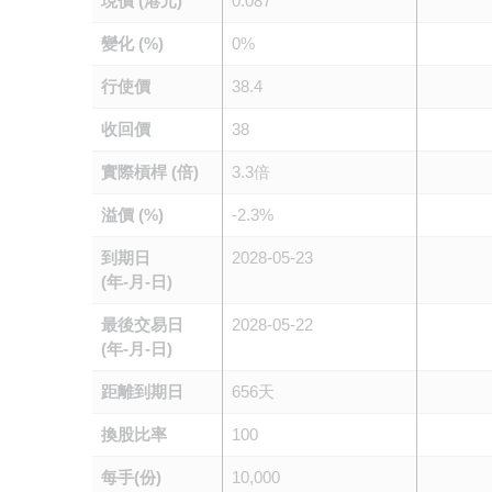
現價 (港元)
0.087
變化 (%)
0%
行使價
38.4
收回價
38
實際槓桿 (倍)
3.3倍
溢價 (%)
-2.3%
到期日
2028-05-23
(年-月-日)
最後交易日
2028-05-22
(年-月-日)
距離到期日
656天
換股比率
100
每手(份)
10,000