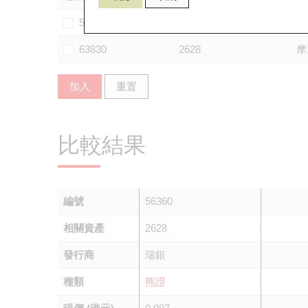
59427
2628
法
63830
2628
摩
加入
重置
比較結果
編號
56360
相關資產
2628
發行商
瑞銀
種類
熊證