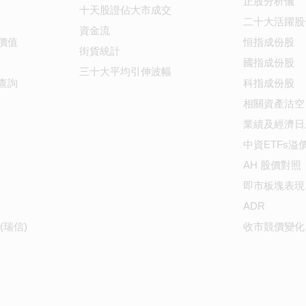
正股分析儀
十天股證佔大市成交
二十大活躍股
資金流
價值
恒指成份股
街貨統計
國指成份股
三十大平均引伸波幅
查詢
科指成份股
相關資產沽空
業績及經濟日
中資ETFs溢
AH 股價對照
即市板塊表現
ADR
(瑞信)
收市競價變化