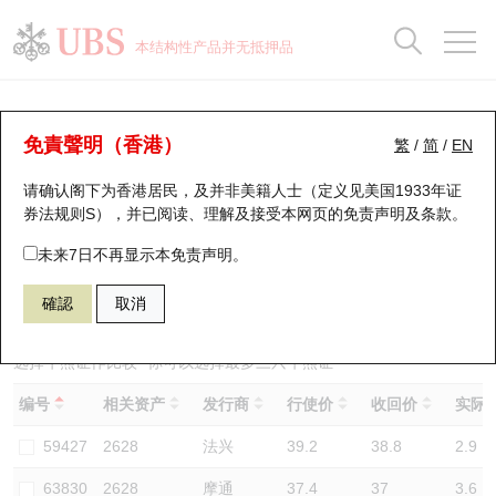
正股数据及市场统计
认股证分析仪
牛熊证分析仪
轮证市场统计
港股通资金流
瑞银轮证教室
认股证
牛熊证
本结构性产品并无抵押品
认股证搜寻
表现
图搜牛熊
表现
十大成交
港股通资金流
十大成交
瑞银轮证教室
牛熊证分析仪
瑞银认股证一览
街货统计
街货统计
十大升幅/跌幅
正股分析仪
持股比重
每月轮证大市专题
牛熊全景快搜
免責聲明（香港）
繁
/
简
/
EN
表现
街货统计
比较
请确认阁下为香港居民，及并非美籍人士（定义见美国1933年证
新发行瑞银认股证
比较
牛熊证搜寻
比较
十大认股证成交分布
二十大活跃股份
显示所有持股比重
轮证专栏
券法规则S），并已阅读、理解及接受本网页的
免责声明及条款
。
即将到期认股证
牛熊证街货分布图
十天股证占大市成交
恒指成份股
讲座及教育短片
56360 瑞银
熊证
未来7日不再显示本免责声明。
2628 中国人寿
確認
取消
认股证到期结算价查找
正股牛熊证列表
资金流
国指成份股
认股证投资者教育
认股证分析仪
新发行瑞银牛熊证
街货统计
科指成份股
牛熊证投资者教育
选择牛熊证作比较 *你可以选择最多
三
只牛熊证
编号
相关资产
发行商
行使价
收回价
实际杠
认股证速算机
已收回牛熊证剩余价值
三十大平均引伸波幅
相关资产沽空
认股证牛熊证常问问题
59427
2628
法兴
39.2
38.8
2.9
引伸波幅比较图
即将到期牛熊证
业绩及经济日历
63830
2628
摩通
37.4
37
3.6