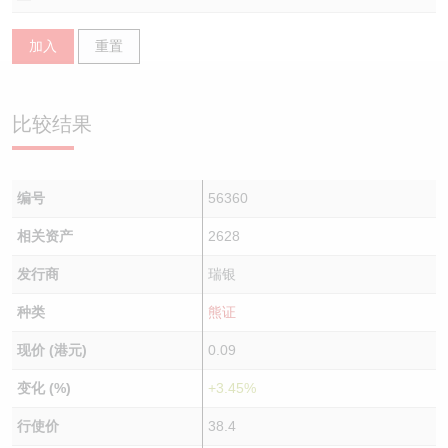
认股证/牛熊证日志
牛熊证到期结算价查找
中资ETFs溢价比较
加入
重置
认股证文件及公告
牛熊证分析仪
AH 股价对照
比较结果
认股证文件及公告 (瑞信)
牛熊证速算机
即市板块表现
牛熊证文件及公告
ADR
编号
56360
牛熊证文件及公告 (瑞信)
收市竞价变化
相关资产
2628
发行商
瑞银
种类
熊证
现价 (港元)
0.09
变化 (%)
+3.45%
行使价
38.4