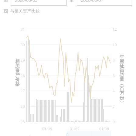
由
至
认股证/牛熊证日志
牛熊证到期结算价查找
中资ETFs溢价比较
与相关资产比较
认股证文件及公告
牛熊证分析仪
AH 股价对照
31
12
认股证文件及公告 (瑞信)
牛熊证速算机
即市板块表现
30
10
牛熊证文件及公告
ADR
牛
29
8
相
熊
关
证
牛熊证文件及公告 (瑞信)
收市竞价变化
资
街
产
货
28
6
价
量
格
︵
百
27
4
万
份
︶
26
2
25
0
01/06
01/07
01/08