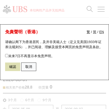
正股数据及市场统计
认股证分析仪
牛熊证分析仪
轮证市场统计
港股通资金流
瑞银轮证教室
认股证
牛熊证
本结构性产品并无抵押品
认股证搜寻
表现
图搜牛熊
表现
十大成交
港股通资金流
十大成交
瑞银轮证教室
牛熊证分析仪
瑞银认股证一览
街货统计
街货统计
十大升幅/跌幅
正股分析仪
持股比重
每月轮证大市专题
牛熊全景快搜
免責聲明（香港）
繁
/
简
/
EN
表现
街货统计
比较
请确认阁下为香港居民，及并非美籍人士（定义见美国1933年证
新发行瑞银认股证
比较
牛熊证搜寻
比较
十大认股证成交分布
二十大活跃股份
显示所有持股比重
轮证专栏
券法规则S），并已阅读、理解及接受本网页的
免责声明及条款
。
即将到期认股证
牛熊证街货分布图
十天股证占大市成交
恒指成份股
讲座及教育短片
56360 瑞银
熊证
未来7日不再显示本免责声明。
2628 中国人寿
確認
取消
认股证到期结算价查找
正股牛熊证列表
资金流
国指成份股
认股证投资者教育
2026-08-07
认股证分析仪
新发行瑞银牛熊证
街货统计
科指成份股
牛熊证投资者教育
0
28.8
街货量
相关资产价格
认股证速算机
已收回牛熊证剩余价值
三十大平均引伸波幅
相关资产沽空
认股证牛熊证常问问题
3个月
6个月
9个月
引伸波幅比较图
即将到期牛熊证
业绩及经济日历