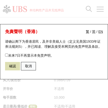
正股数据及市场统计
认股证分析仪
牛熊证分析仪
轮证市场统计
港股通资金流
瑞银轮证教室
认股证
牛熊证
本结构性产品并无抵押品
认股证搜寻
表现
图搜牛熊
表现
十大成交
港股通资金流
十大成交
瑞银轮证教室
牛熊证分析仪
瑞银认股证一览
街货统计
街货统计
十大升幅/跌幅
正股分析仪
持股比重
每月轮证大市专题
牛熊全景快搜
免責聲明（香港）
繁
/
简
/
EN
表现
街货统计
比较
请确认阁下为香港居民，及并非美籍人士（定义见美国1933年证
新发行瑞银认股证
比较
牛熊证搜寻
比较
十大认股证成交分布
二十大活跃股份
显示所有持股比重
轮证专栏
券法规则S），并已阅读、理解及接受本网页的
免责声明及条款
。
即将到期认股证
牛熊证街货分布图
十天股证占大市成交
恒指成份股
讲座及教育短片
56360 瑞银
熊证
未来7日不再显示本免责声明。
2628 中国人寿
確認
取消
认股证到期结算价查找
正股牛熊证列表
资金流
国指成份股
认股证投资者教育
$0.088
0.001
(+1.15%)
即时
认股证分析仪
新发行瑞银牛熊证
街货统计
科指成份股
牛熊证投资者教育
买入/卖出价
0.088
/
0.09
开市价
不适用
认股证速算机
已收回牛熊证剩余价值
三十大平均引伸波幅
相关资产沽空
认股证牛熊证常问问题
每手股数
10,000
引伸波幅比较图
即将到期牛熊证
业绩及经济日历
是日最高/最低价
不适用
/
不适用
即时