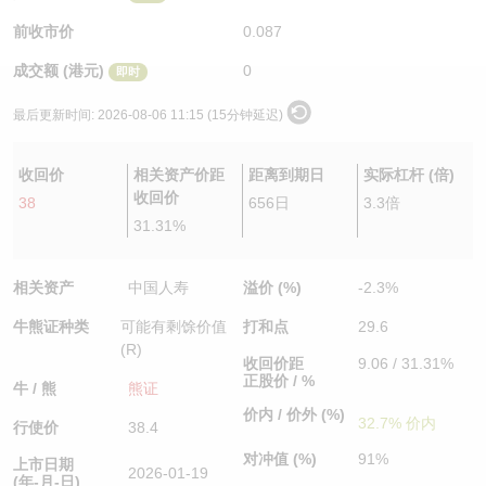
认股证/牛熊证日志
牛熊证到期结算价查找
中资ETFs溢价比较
前收市价
0.087
成交额 (港元)
0
即时
认股证文件及公告
牛熊证分析仪
AH 股价对照
最后更新时间:
2026-08-06 11:15 (15分钟延迟)
认股证文件及公告 (瑞信)
牛熊证速算机
即市板块表现
收回价
相关资产价距
距离到期日
实际杠杆 (倍)
牛熊证文件及公告
ADR
收回价
38
656日
3.3倍
31.31%
牛熊证文件及公告 (瑞信)
收市竞价变化
相关资产
中国人寿
溢价 (%)
-2.3%
牛熊证种类
可能有剩馀价值
打和点
29.6
(R)
收回价距
9.06 / 31.31%
正股价 / %
牛 / 熊
熊证
价内 / 价外 (%)
32.7% 价内
行使价
38.4
对冲值 (%)
91%
上市日期
2026-01-19
(年-月-日)