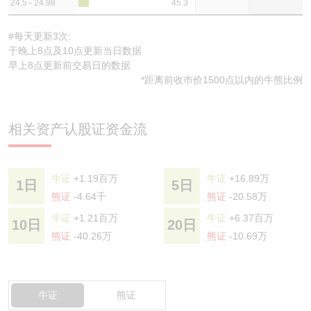
24.5 - 24.98
45.3
#每天更新3次:
于晚上8点及10点更新当日数据
早上8点更新前交易日的数据
*距离前收巿价1500点以内的牛熊比例
相关资产认股证资金流
牛证
+1.19百万
牛证
+16.89万
1日
5日
熊证
-4.64千
熊证
-20.58万
牛证
+1.21百万
牛证
+6.37百万
10日
20日
熊证
-40.26万
熊证
-10.69万
牛证
熊证