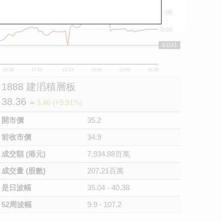
0.08
0.06
0.041
0.04
10:00
11:00
12/13
14:00
15:00
16:00
1888 建滔積層板
38.36
3.46 (+9.91%)
開市價
35.2
前收市價
34.9
成交額 (港元)
7,934.88百萬
成交量 (股數)
207.21百萬
是日波幅
35.04 - 40.38
52周波幅
9.9 - 107.2