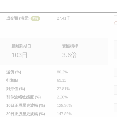
是日最高/最低價
0.08
/
0.056
即時
前收市價
0.041
成交額 (港元)
27.41千
即時
距離到期日
實際槓桿
103日
3.6倍
溢價 (%)
80.2%
打和點
69.11
對沖值 (%)
27.81%
引伸波幅
敏感度 (%)
2.28%
10日正股
歷史波幅 (%)
128.96%
30日正股
歷史波幅 (%)
147.89%