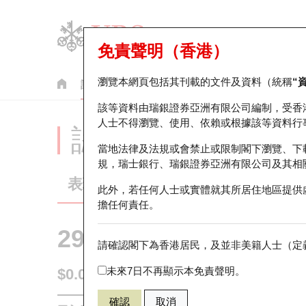
免責聲明（香港）
瀏覽本網頁包括其刊載的文件及資料（統稱
“
認股證
牛熊證
美股指數產品
輪證市場統計
該等資料由瑞銀證券亞洲有限公司編制，受香
人士不得瀏覽、使用、依賴或根據該等資料行
認股證分析儀
當地法律及法規或會禁止或限制閣下瀏覽、下
規，瑞士銀行、瑞銀證券亞洲有限公司及其相
表現
街貨統計
比較
此外，若任何人士或實體就其所居住地區提供
擔任何責任。
29594 瑞銀
認購
請確認閣下為香港居民，及並非美籍人士（定義
1888 建滔
未來7日不再顯示本免責聲明。
$0.06
0.019
(+46.34%)
即時
確認
取消