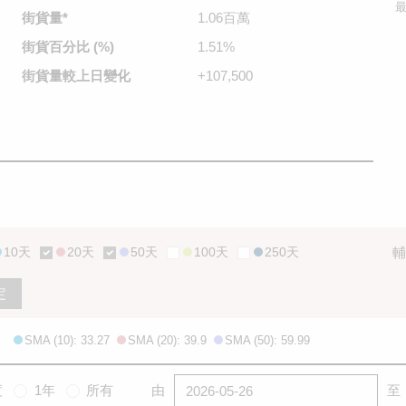
最
街貨量
*
1.06百萬
街貨百分比
(%)
1.51%
街貨量較
上日變化
+107,500
10天
20天
50天
100天
250天
輔
定
SMA (10): 33.27
SMA (20): 39.9
SMA (50): 59.99
度
1年
所有
由
至