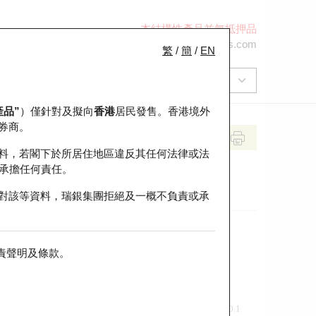
本結構性產品並無抵押品
+852 2971 6668
ol-hkwarrants@ubs.com
繁
/
簡
/
EN
產品”
）僅針對及擬向
香港
居民發售。香港境外
券商。
料，若閣下於所居住地區違反其任何法律或法
承擔任何責任。
對該等資料，瑞銀集團拒絕及一概不負責或承
責聲明及條款
。
前收市價
即市走勢
0.1