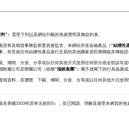
資料”
）需受下列以及網站刊載的免責聲明及條款約束。
正股資料及市場統計
瑞銀輪證教室
港證券及期貨事務監察委員會監管。本網站所述金融產品（
“結構性
事。有意就任何結構性產品進行交易的其他國家居民應聯絡其傳統證
載、傳閱、分派、分享或以任何其他方式使用任何部分或全部該等資
關附屬公司及聯屬公司（統稱
“瑞銀集團”
）概不就閣下的行為負責或
虛假資料，其瀏覽、下載、傳閱、分派、分享或以任何其他方式使用
見美國1933年證券法規則S），並已閱讀、理解及接受本網頁的
積層板
免