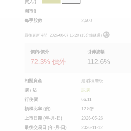
買入/賣出價
0.06
/
0.073
開市價
0.08
每手股數
2,500
最後更新時間:
2026-08-07 16:20 (15分鐘延遲)
價內/價外
引伸波幅
72.3% 價外
112.6%
相關資產
建滔積層板
購 / 沽
認購
行使價
66.11
槓桿比率 (倍)
12.8倍
上市日期
(年-月-日)
2026-05-26
最後交易日
(年-月-日)
2026-11-12