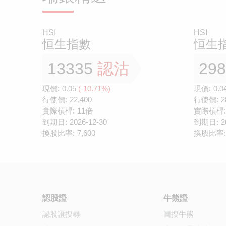
HSI
HSI
恒生指數
恒生
13335
認沽
29
現價:
0.05
(-10.71%)
現價:
0.0
行使價:
22,400
行使價:
2
實際槓桿:
11倍
實際槓桿:
到期日:
2026-12-30
到期日:
2
換股比率:
7,600
換股比率:
認股證
牛熊證
認股證搜尋
圖搜牛熊