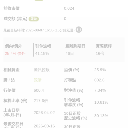
認股證/牛熊證日誌
牛熊證到期結算價查詢
中資ETFs溢價比較
前收市價
0.024
成交額 (港元)
0
即時
認股證文件及公告
牛熊證分析儀
AH 股價對照
最後更新時間:
2026-08-07 16:35 (15分鐘延遲)
認股證文件及公告 (瑞信)
牛熊證速算機
即市板塊表現
價內/價外
引伸波幅
距離到期日
實際槓桿
牛熊證文件及公告
ADR
25.4% 價外
41.18%
46日
16倍
牛熊證文件及公告 (瑞信)
收市競價變化
相關資產
騰訊控股
溢價 (%)
25.9%
購 / 沽
認購
打和點
602.6
行使價
600.4
對沖值 (%)
7.34%
引伸波幅
槓桿比率 (倍)
217.6倍
10.81%
敏感度 (%)
上市日期
2026-04-02
10日正股
(年-月-日)
30.13%
歷史波幅 (%)
最後交易日
2026-09-16
30日正股