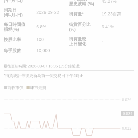
(年-月-日)
43.27%
歷史波幅 (%)
到期日
2026-09-22
街貨量
*
19.23百萬
(年-月-日)
每日時間值
街貨百分比
6.8%
6.41%
損耗(%)
(%)
街貨量較
換股比率
100
-
上日變化
每手股數
10,000
最後更新時間: 2026-08-07 16:35 (15分鐘延遲)
*
街貨統計最後更新為前一個交易日下午4時正
前收市價
即市走勢
0.026
0.024
0.024
0.022