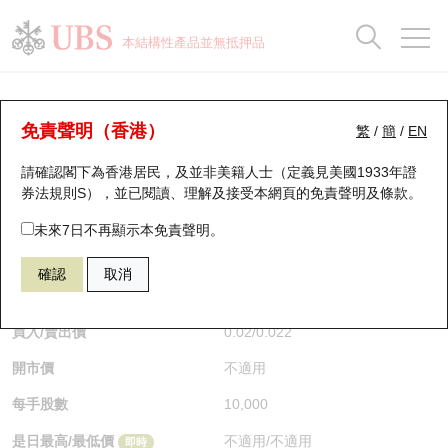
正股資料及市場統計
認股證分析儀
牛熊證分析儀
輪證市場統計
港股通資金流
瑞銀輪證教室
認股證
牛熊證
本結構性產品並無抵押品
認股證搜尋
表現
圖搜牛熊
表現
十大成交
港股通資金流
十大成交
瑞銀輪證教室
認股證分析儀
瑞銀認股證一覽
街貨統計
街貨統計
十大升幅/跌幅
正股分析儀
持股比重
每月輪證大市專題
牛熊全景快搜
免責聲明（香港）
繁
/
簡
/
EN
表現
街貨統計
比較
請確認閣下為香港居民，及並非美籍人士（定義見美國1933年證
新發行瑞銀認股證
比較
牛熊證搜尋
比較
十大認股證成交分佈
二十大活躍股份
顯示所有持股比重
輪證專欄
券法規則S），並已閱讀、理解及接受本網頁的
免責聲明及條款
。
即將到期認股證
牛熊證街貨分佈圖
十天股證佔大市成交
恒指成份股
講座及教育短片
27928 瑞銀
認購
未來7日不再顯示本免責聲明。
0700 騰訊控股
確認
取消
認股證到期結算價查詢
正股牛熊證列表
資金流
國指成份股
認股證投資者教育
$0.022
0.002
(-8.33%)
即時
認股證分析儀
新發行瑞銀牛熊證
街貨統計
科指成份股
牛熊證投資者教育
買入/賣出價
0.02
/
0.022
開市價
不適用
認股證速算機
已收回牛熊證剩餘價值
三十大平均引伸波幅
相關資產沽空
認股證牛熊證常問問題
每手股數
10,000
引伸波幅比較圖
即將到期牛熊證
業績及經濟日曆
是日最高/最低價
不適用
/
不適用
即時