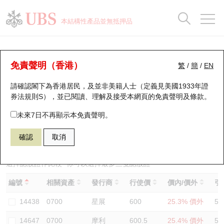
正股資料及市場統計
認股證分析儀
牛熊證分析儀
輪證市場統計
港股通資金流
瑞銀輪證教室
認股證
牛熊證
本結構性產品並無抵押品
認股證搜尋
表現
圖搜牛熊
表現
十大成交
港股通資金流
十大成交
瑞銀輪證教室
認股證分析儀
瑞銀認股證一覽
街貨統計
街貨統計
十大升幅/跌幅
正股分析儀
持股比重
每月輪證大市專題
牛熊全景快搜
免責聲明（香港）
繁
/
簡
/
EN
表現
街貨統計
比較
請確認閣下為香港居民，及並非美籍人士（定義見美國1933年證
新發行瑞銀認股證
比較
牛熊證搜尋
比較
十大認股證成交分佈
二十大活躍股份
顯示所有持股比重
輪證專欄
券法規則S），並已閱讀、理解及接受本網頁的
免責聲明及條款
。
即將到期認股證
牛熊證街貨分佈圖
十天股證佔大市成交
恒指成份股
講座及教育短片
27928 瑞銀
認購
未來7日不再顯示本免責聲明。
0700 騰訊控股
確認
取消
認股證到期結算價查詢
正股牛熊證列表
資金流
國指成份股
認股證投資者教育
認股證分析儀
新發行瑞銀牛熊證
街貨統計
科指成份股
牛熊證投資者教育
選擇認股證作比較
*你可以選擇最多
三
隻認股證
編號
相關資產
發行商
行使價
價內/價外
引
認股證速算機
已收回牛熊證剩餘價值
三十大平均引伸波幅
相關資產沽空
認股證牛熊證常問問題
14438
0700
星展
600
25.3% 價外
52
引伸波幅比較圖
即將到期牛熊證
業績及經濟日曆
14647
0700
摩利
600.5
25.4% 價外
58