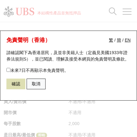
正股資料及市場統計
認股證分析儀
牛熊證分析儀
輪證市場統計
港股通資金流
瑞銀輪證教室
認股證
牛熊證
本結構性產品並無抵押品
認股證搜尋
表現
圖搜牛熊
表現
十大成交
港股通資金流
十大成交
瑞銀輪證教室
認股證分析儀
瑞銀認股證一覽
街貨統計
街貨統計
十大升幅/跌幅
正股分析儀
持股比重
每月輪證大市專題
牛熊全景快搜
免責聲明（香港）
繁
/
簡
/
EN
表現
街貨統計
比較
請確認閣下為香港居民，及並非美籍人士（定義見美國1933年證
新發行瑞銀認股證
比較
牛熊證搜尋
比較
十大認股證成交分佈
二十大活躍股份
顯示所有持股比重
輪證專欄
券法規則S），並已閱讀、理解及接受本網頁的
免責聲明及條款
。
即將到期認股證
牛熊證街貨分佈圖
十天股證佔大市成交
恒指成份股
講座及教育短片
27687 瑞銀
認購
未來7日不再顯示本免責聲明。
2282 美高梅中國
確認
取消
認股證到期結算價查詢
正股牛熊證列表
資金流
國指成份股
認股證投資者教育
$0.022
即時
認股證分析儀
新發行瑞銀牛熊證
街貨統計
科指成份股
牛熊證投資者教育
買入/賣出價
不適用
/
不適用
開市價
不適用
認股證速算機
已收回牛熊證剩餘價值
三十大平均引伸波幅
相關資產沽空
認股證牛熊證常問問題
每手股數
2,000
引伸波幅比較圖
即將到期牛熊證
業績及經濟日曆
是日最高/最低價
不適用
/
不適用
即時