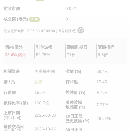
認股證/牛熊證日誌
牛熊證到期結算價查詢
中資ETFs溢價比較
前收市價
0.022
成交額 (港元)
0
即時
認股證文件及公告
牛熊證分析儀
AH 股價對照
最後更新時間:
2026-08-07 09:30 (15分鐘延遲)
認股證文件及公告 (瑞信)
牛熊證速算機
即市板塊表現
價內/價外
引伸波幅
距離到期日
實際槓桿
牛熊證文件及公告
ADR
38.4% 價外
52.75%
77日
9.8倍
牛熊證文件及公告 (瑞信)
收市競價變化
相關資產
美高梅中國
溢價 (%)
39.4%
購 / 沽
認購
打和點
15.45
行使價
15.34
對沖值 (%)
9.73%
引伸波幅
槓桿比率 (倍)
100.7倍
7.77%
敏感度 (%)
上市日期
2026-03-30
10日正股
(年-月-日)
28.34%
歷史波幅 (%)
最後交易日
2026-10-16
30日正股