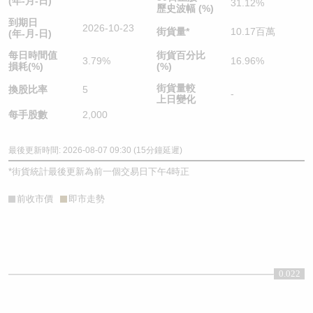
(年-月-日)
31.12%
歷史波幅 (%)
到期日
2026-10-23
街貨量
*
10.17百萬
(年-月-日)
每日時間值
街貨百分比
3.79%
16.96%
損耗(%)
(%)
街貨量較
換股比率
5
-
上日變化
每手股數
2,000
最後更新時間: 2026-08-07 09:30 (15分鐘延遲)
*
街貨統計最後更新為前一個交易日下午4時正
前收市價
即市走勢
0.022
0.022