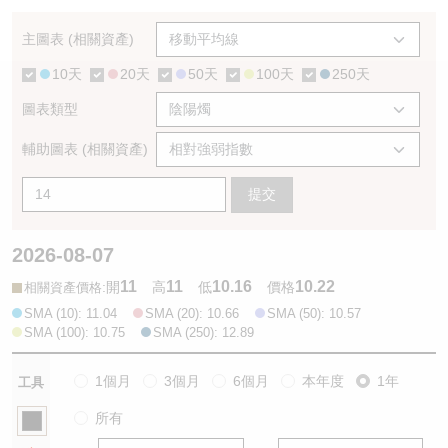
認股證/牛熊證日誌
牛熊證到期結算價查詢
中資ETFs溢價比較
主圖表 (相關資產)
10天
20天
50天
100天
250天
認股證文件及公告
牛熊證分析儀
AH 股價對照
圖表類型
認股證文件及公告 (瑞信)
牛熊證速算機
即市板塊表現
輔助圖表 (相關資產)
牛熊證文件及公告
ADR
提交
牛熊證文件及公告 (瑞信)
收市競價變化
2026-08-07
11
11
10.16
10.22
:
開
高
低
價格
相關資產價格
SMA (10): 11.04
SMA (20): 10.66
SMA (50): 10.57
SMA (100): 10.75
SMA (250): 12.89
1個月
3個月
6個月
本年度
1年
工具
所有