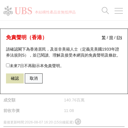
正股資料及市場統計
認股證分析儀
牛熊證分析儀
輪證市場統計
港股通資金流
瑞銀輪證教室
認股證
牛熊證
本結構性產品並無抵押品
認股證搜尋
表現
圖搜牛熊
表現
十大成交
港股通資金流
十大成交
瑞銀輪證教室
正股分析儀
瑞銀認股證一覽
街貨統計
街貨統計
十大升幅/跌幅
正股分析儀
持股比重
每月輪證大市專題
牛熊全景快搜
免責聲明（香港）
繁
/
簡
/
EN
請確認閣下為香港居民，及並非美籍人士（定義見美國1933年證
新發行瑞銀認股證
比較
牛熊證搜尋
比較
十大認股證成交分佈
二十大活躍股份
顯示所有持股比重
輪證專欄
(2282) 美高梅中國
券法規則S），並已閱讀、理解及接受本網頁的
免責聲明及條款
。
2282
美高梅中國
即將到期認股證
牛熊證街貨分佈圖
十天股證佔大市成交
恒指成份股
講座及教育短片
未來7日不再顯示本免責聲明。
$10.22
0.86
(-7.76%)
確認
取消
認股證到期結算價查詢
正股牛熊證列表
資金流
國指成份股
認股證投資者教育
是日最高/最低價
11
/
10.16
認股證分析儀
新發行瑞銀牛熊證
街貨統計
科指成份股
牛熊證投資者教育
成交額
140.76百萬
認股證速算機
已收回牛熊證剩餘價值
三十大平均引伸波幅
相關資產沽空
認股證牛熊證常問問題
前收市價
11.08
引伸波幅比較圖
即將到期牛熊證
業績及經濟日曆
最後更新時間:
2026-08-07 16:20 (15分鐘延遲)