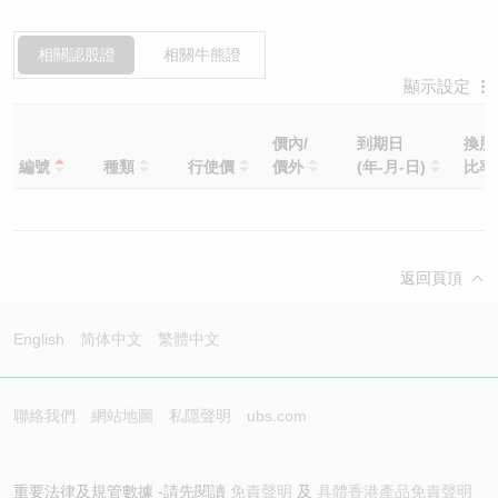
相關認股證
相關牛熊證
顯示設定
價內/
到期日
換股
編號
種類
行使價
價外
(年-月-日)
比
返回頁頂
English
简体中文
繁體中文
聯絡我們
網站地圖
私隱聲明
ubs.com
重要法律及規管數據 -請先閱讀
免責聲明
及
具體香港產品免責聲明