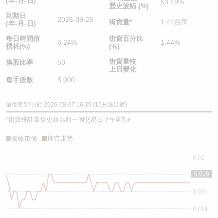
(年-月-日)
53.49%
歷史波幅 (%)
到期日
2026-09-25
街貨量
*
1.44百萬
(年-月-日)
每日時間值
街貨百分比
6.24%
1.44%
損耗(%)
(%)
街貨量較
換股比率
50
-
上日變化
每手股數
5,000
最後更新時間: 2026-08-07 16:35 (15分鐘延遲)
*
街貨統計最後更新為前一個交易日下午4時正
前收市價
即市走勢
0.02
0.018
0.018
0.016
0.014