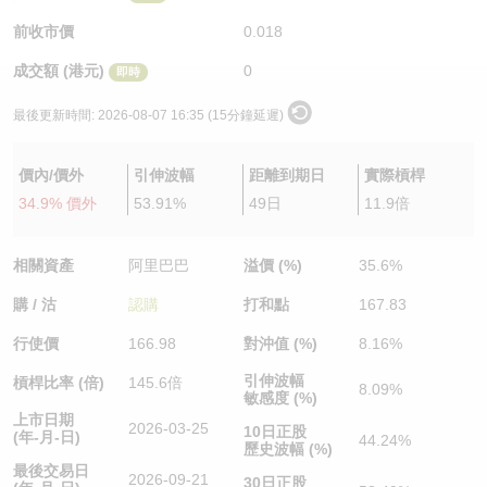
認股證/牛熊證日誌
牛熊證到期結算價查詢
中資ETFs溢價比較
前收市價
0.018
成交額 (港元)
0
即時
認股證文件及公告
牛熊證分析儀
AH 股價對照
最後更新時間:
2026-08-07 16:35 (15分鐘延遲)
認股證文件及公告 (瑞信)
牛熊證速算機
即市板塊表現
價內/價外
引伸波幅
距離到期日
實際槓桿
牛熊證文件及公告
ADR
34.9% 價外
53.91%
49日
11.9倍
牛熊證文件及公告 (瑞信)
收市競價變化
相關資產
阿里巴巴
溢價 (%)
35.6%
購 / 沽
認購
打和點
167.83
行使價
166.98
對沖值 (%)
8.16%
引伸波幅
槓桿比率 (倍)
145.6倍
8.09%
敏感度 (%)
上市日期
2026-03-25
10日正股
(年-月-日)
44.24%
歷史波幅 (%)
最後交易日
2026-09-21
30日正股