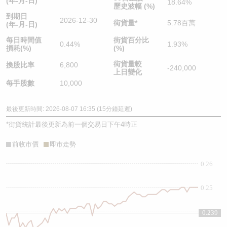
(年-月-日)
18.64%
歷史波幅 (%)
到期日
2026-12-30
街貨量
*
5.78百萬
(年-月-日)
每日時間值
街貨百分比
0.44%
1.93%
損耗(%)
(%)
街貨量較
換股比率
6,800
-240,000
上日變化
每手股數
10,000
最後更新時間: 2026-08-07 16:35 (15分鐘延遲)
*
街貨統計最後更新為前一個交易日下午4時正
前收市價
即市走勢
0.26
0.25
0.24
0.239