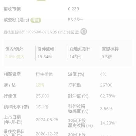
認股證/牛熊證日誌
牛熊證到期結算價查詢
中資ETFs溢價比較
前收市價
0.239
成交額 (港元)
58.26千
即時
認股證文件及公告
牛熊證分析儀
AH 股價對照
最後更新時間:
2026-08-07 16:35 (15分鐘延遲)
認股證文件及公告 (瑞信)
牛熊證速算機
即市板塊表現
價內/價外
引伸波幅
距離到期日
實際槓桿
牛熊證文件及公告
ADR
2.6% 價內
19.54%
145日
9.5倍
牛熊證文件及公告 (瑞信)
收市競價變化
相關資產
恒生指數
溢價 (%)
4%
購 / 沽
認購
打和點
26700
行使價
25,000
對沖值 (%)
62.78%
引伸波幅
槓桿比率 (倍)
15.1倍
3.56%
敏感度 (%)
上市日期
2024-06-25
10日正股
(年-月-日)
14.23%
歷史波幅 (%)
最後交易日
2026-12-22
30日正股