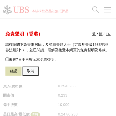
正股資料及市場統計
認股證分析儀
牛熊證分析儀
輪證市場統計
港股通資金流
瑞銀輪證教室
認股證
牛熊證
本結構性產品並無抵押品
認股證搜尋
表現
圖搜牛熊
表現
十大成交
港股通資金流
十大成交
瑞銀輪證教室
認股證分析儀
瑞銀認股證一覽
街貨統計
街貨統計
十大升幅/跌幅
正股分析儀
持股比重
每月輪證大市專題
牛熊全景快搜
免責聲明（香港）
繁
/
簡
/
EN
表現
街貨統計
比較
請確認閣下為香港居民，及並非美籍人士（定義見美國1933年證
新發行瑞銀認股證
比較
牛熊證搜尋
比較
十大認股證成交分佈
二十大活躍股份
顯示所有持股比重
輪證專欄
券法規則S），並已閱讀、理解及接受本網頁的
免責聲明及條款
。
即將到期認股證
牛熊證街貨分佈圖
十天股證佔大市成交
恒指成份股
講座及教育短片
25916 瑞銀
認購
未來7日不再顯示本免責聲明。
HSI 恒生指數
確認
取消
認股證到期結算價查詢
正股牛熊證列表
資金流
國指成份股
認股證投資者教育
$0.25
0.011
(+4.6%)
即時
認股證分析儀
新發行瑞銀牛熊證
街貨統計
科指成份股
牛熊證投資者教育
買入/賣出價
0.25
/
0.255
開市價
0.233
認股證速算機
已收回牛熊證剩餘價值
三十大平均引伸波幅
相關資產沽空
認股證牛熊證常問問題
每手股數
10,000
引伸波幅比較圖
即將到期牛熊證
業績及經濟日曆
是日最高/最低價
0.247
/
0.233
即時