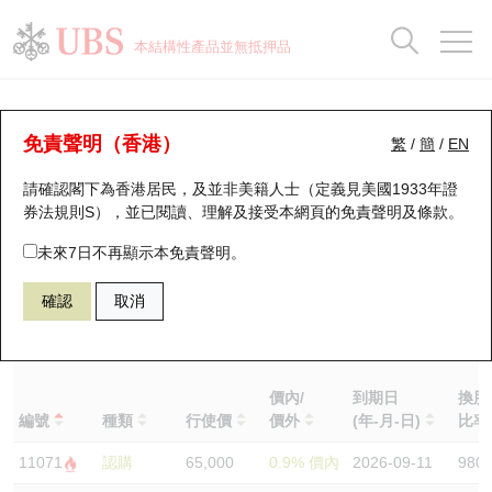
正股資料及市場統計
認股證分析儀
牛熊證分析儀
輪證市場統計
港股通資金流
瑞銀輪證教室
認股證
牛熊證
本結構性產品並無抵押品
認股證搜尋
表現
圖搜牛熊
表現
十大成交
港股通資金流
十大成交
瑞銀輪證教室
正股分析儀
瑞銀認股證一覽
街貨統計
街貨統計
十大升幅/跌幅
正股分析儀
持股比重
每月輪證大市專題
牛熊全景快搜
免責聲明（香港）
繁
/
簡
/
EN
請確認閣下為香港居民，及並非美籍人士（定義見美國1933年證
新發行瑞銀認股證
比較
牛熊證搜尋
比較
十大認股證成交分佈
二十大活躍股份
顯示所有持股比重
輪證專欄
(N225) 日經平均指數
券法規則S），並已閱讀、理解及接受本網頁的
免責聲明及條款
。
N225
日經平均指數
即將到期認股證
牛熊證街貨分佈圖
十天股證佔大市成交
恒指成份股
講座及教育短片
未來7日不再顯示本免責聲明。
確認
取消
認股證到期結算價查詢
正股牛熊證列表
資金流
國指成份股
認股證投資者教育
相關認股證
相關牛熊證
顯示設定
認股證分析儀
新發行瑞銀牛熊證
街貨統計
科指成份股
牛熊證投資者教育
價內/
到期日
換股
認股證速算機
已收回牛熊證剩餘價值
三十大平均引伸波幅
相關資產沽空
認股證牛熊證常問問題
編號
種類
行使價
價外
(年-月-日)
比
11071
認購
65,000
0.9% 價內
2026-09-11
980
引伸波幅比較圖
即將到期牛熊證
業績及經濟日曆