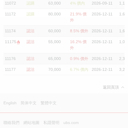
11072
認購
63,000
4% 價內
2026-09-11
1,10
認股證/牛熊證日誌
牛熊證到期結算價查詢
中資ETFs溢價比較
11172
認購
80,000
21.9% 價
2026-12-11
1,60
外
認股證文件及公告
牛熊證分析儀
AH 股價對照
11174
認沽
60,000
8.5% 價外
2026-12-11
1,60
認股證文件及公告 (瑞信)
牛熊證速算機
即市板塊表現
11175
認沽
55,000
16.2% 價
2026-12-11
1,00
外
牛熊證文件及公告
ADR
11176
認沽
65,000
0.9% 價外
2026-12-11
2,30
牛熊證文件及公告 (瑞信)
收市競價變化
11177
認沽
70,000
6.7% 價內
2026-12-11
3,20
返回頁頂
English
简体中文
繁體中文
聯絡我們
網站地圖
私隱聲明
ubs.com