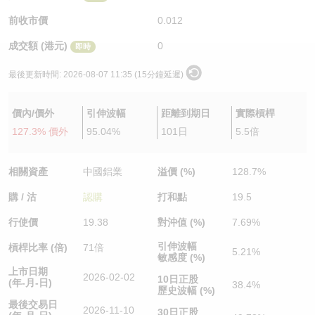
認股證/牛熊證日誌
牛熊證到期結算價查詢
中資ETFs溢價比較
前收市價
0.012
成交額 (港元)
0
即時
認股證文件及公告
牛熊證分析儀
AH 股價對照
最後更新時間:
2026-08-07 11:35 (15分鐘延遲)
認股證文件及公告 (瑞信)
牛熊證速算機
即市板塊表現
價內/價外
引伸波幅
距離到期日
實際槓桿
牛熊證文件及公告
ADR
127.3% 價外
95.04%
101日
5.5倍
牛熊證文件及公告 (瑞信)
收市競價變化
相關資產
中國鋁業
溢價 (%)
128.7%
購 / 沽
認購
打和點
19.5
行使價
19.38
對沖值 (%)
7.69%
引伸波幅
槓桿比率 (倍)
71倍
5.21%
敏感度 (%)
上市日期
2026-02-02
10日正股
(年-月-日)
38.4%
歷史波幅 (%)
最後交易日
2026-11-10
30日正股