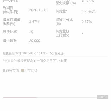
(年-月-日)
49.78%
歷史波幅 (%)
到期日
2026-11-16
街貨量
*
0.26百萬
(年-月-日)
每日時間值
街貨百分比
3.47%
0.37%
損耗(%)
(%)
街貨量較
換股比率
10
-
上日變化
每手股數
20,000
最後更新時間: 2026-08-07 11:35 (15分鐘延遲)
*
街貨統計最後更新為前一個交易日下午4時正
前收市價
即市走勢
0.012
0.012