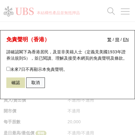
正股資料及市場統計
認股證分析儀
牛熊證分析儀
輪證市場統計
港股通資金流
瑞銀輪證教室
認股證
牛熊證
本結構性產品並無抵押品
認股證搜尋
表現
圖搜牛熊
表現
十大成交
港股通資金流
十大成交
瑞銀輪證教室
認股證分析儀
瑞銀認股證一覽
街貨統計
街貨統計
十大升幅/跌幅
正股分析儀
持股比重
每月輪證大市專題
牛熊全景快搜
免責聲明（香港）
繁
/
簡
/
EN
表現
街貨統計
比較
請確認閣下為香港居民，及並非美籍人士（定義見美國1933年證
新發行瑞銀認股證
比較
牛熊證搜尋
比較
十大認股證成交分佈
二十大活躍股份
顯示所有持股比重
輪證專欄
券法規則S），並已閱讀、理解及接受本網頁的
免責聲明及條款
。
即將到期認股證
牛熊證街貨分佈圖
十天股證佔大市成交
恒指成份股
講座及教育短片
25274 瑞銀
認購
未來7日不再顯示本免責聲明。
2600 中國鋁業
確認
取消
認股證到期結算價查詢
正股牛熊證列表
資金流
國指成份股
認股證投資者教育
$0.012
即時
認股證分析儀
新發行瑞銀牛熊證
街貨統計
科指成份股
牛熊證投資者教育
買入/賣出價
不適用
/
不適用
開市價
不適用
認股證速算機
已收回牛熊證剩餘價值
三十大平均引伸波幅
相關資產沽空
認股證牛熊證常問問題
每手股數
20,000
引伸波幅比較圖
即將到期牛熊證
業績及經濟日曆
是日最高/最低價
不適用
/
不適用
即時