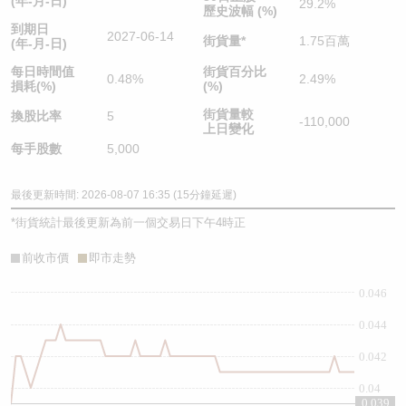
(年-月-日)
29.2%
歷史波幅 (%)
到期日
2027-06-14
街貨量
*
1.75百萬
(年-月-日)
每日時間值
街貨百分比
0.48%
2.49%
損耗(%)
(%)
街貨量較
換股比率
5
-110,000
上日變化
每手股數
5,000
最後更新時間: 2026-08-07 16:35 (15分鐘延遲)
*
街貨統計最後更新為前一個交易日下午4時正
前收市價
即市走勢
0.046
0.044
0.042
0.04
0.039