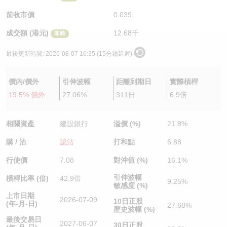
認股證/牛熊證日誌
牛熊證到期結算價查詢
中資ETFs溢價比較
前收市價
0.039
成交額 (港元)
12.68千
即時
認股證文件及公告
牛熊證分析儀
AH 股價對照
最後更新時間:
2026-08-07 16:35 (15分鐘延遲)
認股證文件及公告 (瑞信)
牛熊證速算機
即市板塊表現
價內/價外
引伸波幅
距離到期日
實際槓桿
牛熊證文件及公告
ADR
19.5% 價外
27.06%
311日
6.9倍
牛熊證文件及公告 (瑞信)
收市競價變化
相關資產
建設銀行
溢價 (%)
21.8%
購 / 沽
認沽
打和點
6.88
行使價
7.08
對沖值 (%)
16.1%
引伸波幅
槓桿比率 (倍)
42.9倍
9.25%
敏感度 (%)
上市日期
2026-07-09
10日正股
(年-月-日)
27.68%
歷史波幅 (%)
最後交易日
2027-06-07
30日正股