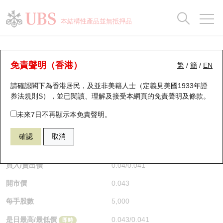
正股資料及市場統計
認股證分析儀
牛熊證分析儀
輪證市場統計
港股通資金流
瑞銀輪證教室
認股證
牛熊證
本結構性產品並無抵押品
認股證搜尋
表現
圖搜牛熊
表現
十大成交
港股通資金流
十大成交
瑞銀輪證教室
認股證分析儀
瑞銀認股證一覽
街貨統計
街貨統計
十大升幅/跌幅
正股分析儀
持股比重
每月輪證大市專題
牛熊全景快搜
免責聲明（香港）
繁
/
簡
/
EN
表現
街貨統計
比較
請確認閣下為香港居民，及並非美籍人士（定義見美國1933年證
新發行瑞銀認股證
比較
牛熊證搜尋
比較
十大認股證成交分佈
二十大活躍股份
顯示所有持股比重
輪證專欄
券法規則S），並已閱讀、理解及接受本網頁的
免責聲明及條款
。
即將到期認股證
牛熊證街貨分佈圖
十天股證佔大市成交
恒指成份股
講座及教育短片
14887 瑞銀
認沽
未來7日不再顯示本免責聲明。
0939 建設銀行
確認
取消
認股證到期結算價查詢
正股牛熊證列表
資金流
國指成份股
認股證投資者教育
$0.041
0.002
(+5.13%)
即時
認股證分析儀
新發行瑞銀牛熊證
街貨統計
科指成份股
牛熊證投資者教育
買入/賣出價
0.04
/
0.041
開市價
0.043
認股證速算機
已收回牛熊證剩餘價值
三十大平均引伸波幅
相關資產沽空
認股證牛熊證常問問題
每手股數
5,000
引伸波幅比較圖
即將到期牛熊證
業績及經濟日曆
是日最高/最低價
0.043
/
0.041
即時