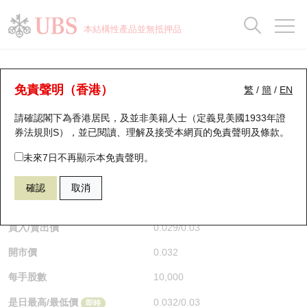
正股資料及市場統計
認股證分析儀
牛熊證分析儀
輪證市場統計
港股通資金流
瑞銀輪證教室
認股證
牛熊證
本結構性產品並無抵押品
認股證搜尋
表現
圖搜牛熊
表現
十大成交
港股通資金流
十大成交
瑞銀輪證教室
認股證分析儀
瑞銀認股證一覽
街貨統計
街貨統計
十大升幅/跌幅
正股分析儀
持股比重
每月輪證大市專題
牛熊全景快搜
免責聲明（香港）
繁
/
簡
/
EN
表現
街貨統計
比較
請確認閣下為香港居民，及並非美籍人士（定義見美國1933年證
新發行瑞銀認股證
比較
牛熊證搜尋
比較
十大認股證成交分佈
二十大活躍股份
顯示所有持股比重
輪證專欄
券法規則S），並已閱讀、理解及接受本網頁的
免責聲明及條款
。
即將到期認股證
牛熊證街貨分佈圖
十天股證佔大市成交
恒指成份股
講座及教育短片
14564 瑞銀
認沽
未來7日不再顯示本免責聲明。
HSI 恒生指數
確認
取消
認股證到期結算價查詢
正股牛熊證列表
資金流
國指成份股
認股證投資者教育
$0.03
0.003
(-9.09%)
即時
認股證分析儀
新發行瑞銀牛熊證
街貨統計
科指成份股
牛熊證投資者教育
買入/賣出價
0.029
/
0.03
開市價
0.032
認股證速算機
已收回牛熊證剩餘價值
三十大平均引伸波幅
相關資產沽空
認股證牛熊證常問問題
每手股數
10,000
引伸波幅比較圖
即將到期牛熊證
業績及經濟日曆
是日最高/最低價
0.032
/
0.03
即時