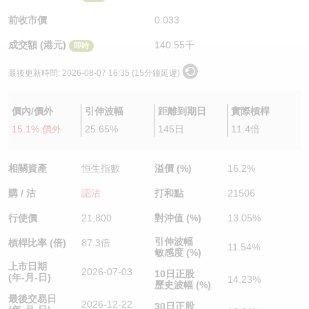
認股證/牛熊證日誌
牛熊證到期結算價查詢
中資ETFs溢價比較
前收市價
0.033
成交額 (港元)
140.55千
即時
認股證文件及公告
牛熊證分析儀
AH 股價對照
最後更新時間:
2026-08-07 16:35 (15分鐘延遲)
認股證文件及公告 (瑞信)
牛熊證速算機
即市板塊表現
價內/價外
引伸波幅
距離到期日
實際槓桿
牛熊證文件及公告
ADR
15.1% 價外
25.65%
145日
11.4倍
牛熊證文件及公告 (瑞信)
收市競價變化
相關資產
恒生指數
溢價 (%)
16.2%
購 / 沽
認沽
打和點
21506
行使價
21,800
對沖值 (%)
13.05%
引伸波幅
槓桿比率 (倍)
87.3倍
11.54%
敏感度 (%)
上市日期
2026-07-03
10日正股
(年-月-日)
14.23%
歷史波幅 (%)
最後交易日
2026-12-22
30日正股