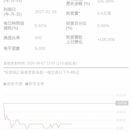
(年-月-日)
105.98%
歷史波幅 (%)
到期日
2027-02-26
街貨量
*
0.6百萬
(年-月-日)
每日時間值
街貨百分比
0.92%
0.86%
損耗(%)
(%)
街貨量較
換股比率
500
+100,000
上日變化
每手股數
5,000
最後更新時間: 2026-08-07 13:55 (15分鐘延遲)
*
街貨統計最後更新為前一個交易日下午4時正
前收市價
即市走勢
0.058
0.056
0.056
0.054
0.052
0.05