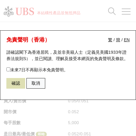
正股資料及市場統計
認股證分析儀
牛熊證分析儀
輪證市場統計
港股通資金流
瑞銀輪證教室
認股證
牛熊證
本結構性產品並無抵押品
認股證搜尋
表現
圖搜牛熊
表現
十大成交
港股通資金流
十大成交
瑞銀輪證教室
認股證分析儀
瑞銀認股證一覽
街貨統計
街貨統計
十大升幅/跌幅
正股分析儀
持股比重
每月輪證大市專題
牛熊全景快搜
免責聲明（香港）
繁
/
簡
/
EN
表現
街貨統計
比較
請確認閣下為香港居民，及並非美籍人士（定義見美國1933年證
新發行瑞銀認股證
比較
牛熊證搜尋
比較
十大認股證成交分佈
二十大活躍股份
顯示所有持股比重
輪證專欄
券法規則S），並已閱讀、理解及接受本網頁的
免責聲明及條款
。
即將到期認股證
牛熊證街貨分佈圖
十天股證佔大市成交
恒指成份股
講座及教育短片
14153 瑞銀
認購
未來7日不再顯示本免責聲明。
6181 老鋪黃金
確認
取消
認股證到期結算價查詢
正股牛熊證列表
資金流
國指成份股
認股證投資者教育
$0.051
0.005
(-8.93%)
即時
認股證分析儀
新發行瑞銀牛熊證
街貨統計
科指成份股
牛熊證投資者教育
買入/賣出價
0.05
/
0.051
開市價
0.052
認股證速算機
已收回牛熊證剩餘價值
三十大平均引伸波幅
相關資產沽空
認股證牛熊證常問問題
每手股數
5,000
引伸波幅比較圖
即將到期牛熊證
業績及經濟日曆
是日最高/最低價
0.052
/
0.051
即時