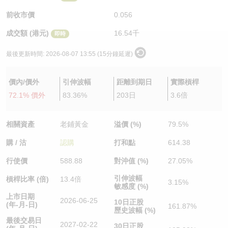
認股證/牛熊證日誌
牛熊證到期結算價查詢
中資ETFs溢價比較
前收市價
0.056
成交額 (港元)
16.54千
即時
認股證文件及公告
牛熊證分析儀
AH 股價對照
最後更新時間:
2026-08-07 13:55 (15分鐘延遲)
認股證文件及公告 (瑞信)
牛熊證速算機
即市板塊表現
價內/價外
引伸波幅
距離到期日
實際槓桿
牛熊證文件及公告
ADR
72.1% 價外
83.36%
203日
3.6倍
牛熊證文件及公告 (瑞信)
收市競價變化
相關資產
老鋪黃金
溢價 (%)
79.5%
購 / 沽
認購
打和點
614.38
行使價
588.88
對沖值 (%)
27.05%
引伸波幅
槓桿比率 (倍)
13.4倍
3.15%
敏感度 (%)
上市日期
2026-06-25
10日正股
(年-月-日)
161.87%
歷史波幅 (%)
最後交易日
2027-02-22
30日正股