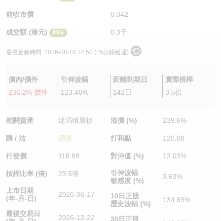
認股證/牛熊證日誌
牛熊證到期結算價查詢
中資ETFs溢價比較
前收市價
0.042
成交額 (港元)
0.3千
即時
認股證文件及公告
牛熊證分析儀
AH 股價對照
最後更新時間:
2026-08-10 14:50 (15分鐘延遲)
認股證文件及公告 (瑞信)
牛熊證速算機
即市板塊表現
價內/價外
引伸波幅
距離到期日
實際槓桿
牛熊證文件及公告
ADR
236.2% 價外
123.48%
142日
3.5倍
牛熊證文件及公告 (瑞信)
收市競價變化
相關資產
建滔積層板
溢價 (%)
239.6%
購 / 沽
認購
打和點
120.08
行使價
118.88
對沖值 (%)
12.03%
引伸波幅
槓桿比率 (倍)
29.5倍
3.63%
敏感度 (%)
上市日期
2026-06-17
10日正股
(年-月-日)
134.69%
歷史波幅 (%)
最後交易日
2026-12-22
30日正股