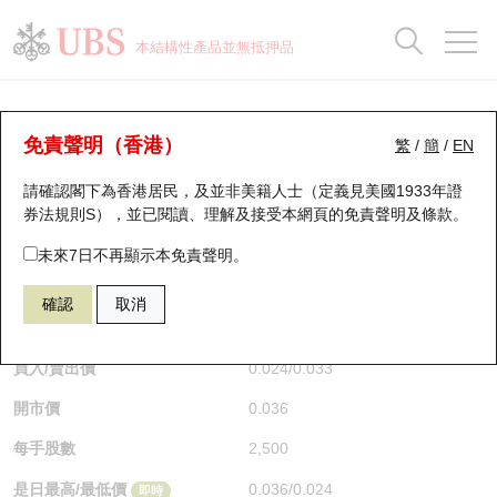
正股資料及市場統計
認股證分析儀
牛熊證分析儀
輪證市場統計
港股通資金流
瑞銀輪證教室
認股證
牛熊證
本結構性產品並無抵押品
認股證搜尋
表現
圖搜牛熊
表現
十大成交
港股通資金流
十大成交
瑞銀輪證教室
認股證分析儀
瑞銀認股證一覽
街貨統計
街貨統計
十大升幅/跌幅
正股分析儀
持股比重
每月輪證大市專題
牛熊全景快搜
免責聲明（香港）
繁
/
簡
/
EN
表現
街貨統計
比較
請確認閣下為香港居民，及並非美籍人士（定義見美國1933年證
新發行瑞銀認股證
比較
牛熊證搜尋
比較
十大認股證成交分佈
二十大活躍股份
顯示所有持股比重
輪證專欄
券法規則S），並已閱讀、理解及接受本網頁的
免責聲明及條款
。
即將到期認股證
牛熊證街貨分佈圖
十天股證佔大市成交
恒指成份股
講座及教育短片
13858 瑞銀
認購
未來7日不再顯示本免責聲明。
1888 建滔積層板
確認
取消
認股證到期結算價查詢
正股牛熊證列表
資金流
國指成份股
認股證投資者教育
$0.024
0.018
(-42.86%)
即時
認股證分析儀
新發行瑞銀牛熊證
街貨統計
科指成份股
牛熊證投資者教育
買入/賣出價
0.024
/
0.033
開市價
0.036
認股證速算機
已收回牛熊證剩餘價值
三十大平均引伸波幅
相關資產沽空
認股證牛熊證常問問題
每手股數
2,500
引伸波幅比較圖
即將到期牛熊證
業績及經濟日曆
是日最高/最低價
0.036
/
0.024
即時