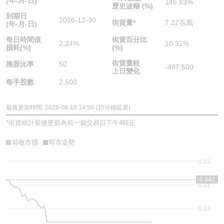
(年-月-日)
146.83%
歷史波幅 (%)
到期日
2026-12-30
街貨量
*
7.22百萬
(年-月-日)
每日時間值
街貨百分比
2.24%
10.31%
損耗(%)
(%)
街貨量較
換股比率
50
-487,500
上日變化
每手股數
2,500
最後更新時間: 2026-08-10 14:50 (15分鐘延遲)
*
街貨統計最後更新為前一個交易日下午4時正
前收市價
即市走勢
0.05
0.042
0.04
0.03