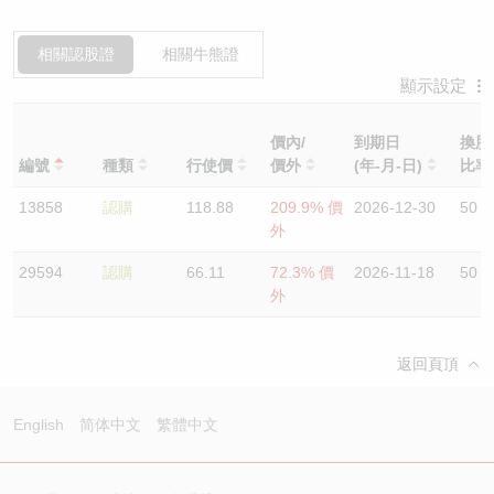
相關認股證
相關牛熊證
顯示設定
價內/
到期日
換股
編號
種類
行使價
價外
(年-月-日)
比
13858
認購
118.88
209.9% 價
2026-12-30
50
外
29594
認購
66.11
72.3% 價
2026-11-18
50
外
返回頁頂
English
简体中文
繁體中文