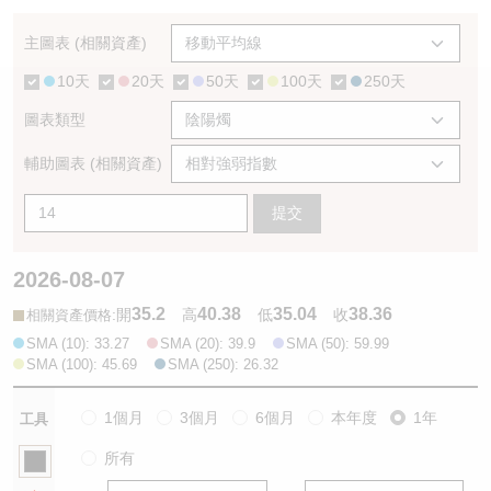
認股證/牛熊證日誌
牛熊證到期結算價查詢
中資ETFs溢價比較
主圖表 (相關資產)
10天
20天
50天
100天
250天
認股證文件及公告
牛熊證分析儀
AH 股價對照
圖表類型
認股證文件及公告 (瑞信)
牛熊證速算機
即市板塊表現
輔助圖表 (相關資產)
牛熊證文件及公告
ADR
提交
牛熊證文件及公告 (瑞信)
收市競價變化
2026-08-07
35.2
40.38
35.04
38.36
:
開
高
低
收
相關資產價格
SMA (10): 33.27
SMA (20): 39.9
SMA (50): 59.99
SMA (100): 45.69
SMA (250): 26.32
1個月
3個月
6個月
本年度
1年
工具
所有