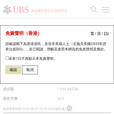
正股資料及市場統計
認股證分析儀
牛熊證分析儀
輪證市場統計
港股通資金流
瑞銀輪證教室
認股證
牛熊證
本結構性產品並無抵押品
認股證搜尋
表現
圖搜牛熊
表現
十大成交
港股通資金流
十大成交
瑞銀輪證教室
正股分析儀
瑞銀認股證一覽
街貨統計
街貨統計
十大升幅/跌幅
正股分析儀
持股比重
每月輪證大市專題
牛熊全景快搜
免責聲明（香港）
繁
/
簡
/
EN
請確認閣下為香港居民，及並非美籍人士（定義見美國1933年證
新發行瑞銀認股證
比較
牛熊證搜尋
比較
十大認股證成交分佈
二十大活躍股份
顯示所有持股比重
輪證專欄
(1888) 建滔積層板
券法規則S），並已閱讀、理解及接受本網頁的
免責聲明及條款
。
1888
建滔積層板
即將到期認股證
牛熊證街貨分佈圖
十天股證佔大市成交
恒指成份股
講座及教育短片
未來7日不再顯示本免責聲明。
$38.36
3.46
(+9.91%)
確認
取消
認股證到期結算價查詢
正股牛熊證列表
資金流
國指成份股
認股證投資者教育
是日最高/最低價
40.38
/
35.04
認股證分析儀
新發行瑞銀牛熊證
街貨統計
科指成份股
牛熊證投資者教育
成交額
7,934.88百萬
認股證速算機
已收回牛熊證剩餘價值
三十大平均引伸波幅
相關資產沽空
認股證牛熊證常問問題
前收市價
34.9
引伸波幅比較圖
即將到期牛熊證
業績及經濟日曆
最後更新時間:
2026-08-07 16:35 (15分鐘延遲)