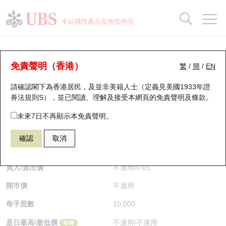
正股資料及市場統計
認股證分析儀
牛熊證分析儀
輪證市場統計
港股通資金流
瑞銀輪證教室
認股證
牛熊證
本結構性產品並無抵押品
認股證搜尋
表現
圖搜牛熊
表現
十大成交
港股通資金流
十大成交
瑞銀輪證教室
認股證分析儀
瑞銀認股證一覽
街貨統計
街貨統計
十大升幅/跌幅
正股分析儀
持股比重
每月輪證大市專題
牛熊全景快搜
免責聲明（香港）
繁
/
簡
/
EN
表現
街貨統計
比較
請確認閣下為香港居民，及並非美籍人士（定義見美國1933年證
新發行瑞銀認股證
比較
牛熊證搜尋
比較
十大認股證成交分佈
二十大活躍股份
顯示所有持股比重
輪證專欄
券法規則S），並已閱讀、理解及接受本網頁的
免責聲明及條款
。
即將到期認股證
牛熊證街貨分佈圖
十天股證佔大市成交
恒指成份股
講座及教育短片
13630 瑞銀
認購
未來7日不再顯示本免責聲明。
1810 小米集團
確認
取消
認股證到期結算價查詢
正股牛熊證列表
資金流
國指成份股
認股證投資者教育
$0.01
即時
認股證分析儀
新發行瑞銀牛熊證
街貨統計
科指成份股
牛熊證投資者教育
買入/賣出價
不適用
/
0.01
開市價
不適用
認股證速算機
已收回牛熊證剩餘價值
三十大平均引伸波幅
相關資產沽空
認股證牛熊證常問問題
每手股數
10,000
引伸波幅比較圖
即將到期牛熊證
業績及經濟日曆
是日最高/最低價
不適用
/
不適用
即時