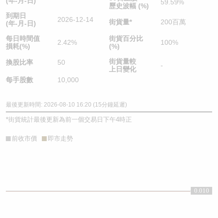
(年-月-日)
59.59%
歷史波幅 (%)
到期日
2026-12-14
街貨量
*
200百萬
(年-月-日)
每日時間值
街貨百分比
2.42%
100%
損耗(%)
(%)
街貨量較
換股比率
50
-
上日變化
每手股數
10,000
最後更新時間: 2026-08-10 16:20 (15分鐘延遲)
*
街貨統計最後更新為前一個交易日下午4時正
前收市價
即市走勢
0.010
0.01