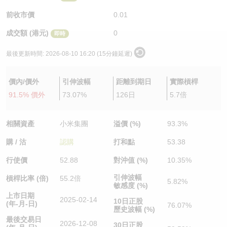
認股證/牛熊證日誌
牛熊證到期結算價查詢
中資ETFs溢價比較
前收市價
0.01
成交額 (港元)
0
即時
認股證文件及公告
牛熊證分析儀
AH 股價對照
最後更新時間:
2026-08-10 16:20 (15分鐘延遲)
認股證文件及公告 (瑞信)
牛熊證速算機
即市板塊表現
價內/價外
引伸波幅
距離到期日
實際槓桿
牛熊證文件及公告
ADR
91.5% 價外
73.07%
126日
5.7倍
牛熊證文件及公告 (瑞信)
收市競價變化
相關資產
小米集團
溢價 (%)
93.3%
購 / 沽
認購
打和點
53.38
行使價
52.88
對沖值 (%)
10.35%
引伸波幅
槓桿比率 (倍)
55.2倍
5.82%
敏感度 (%)
上市日期
2025-02-14
10日正股
(年-月-日)
76.07%
歷史波幅 (%)
最後交易日
2026-12-08
30日正股