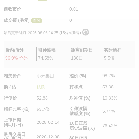
认股证/牛熊证日志
牛熊证到期结算价查找
中资ETFs溢价比较
前收市价
0.01
成交额 (港元)
0
即时
认股证文件及公告
牛熊证分析仪
AH 股价对照
最后更新时间:
2026-08-06 16:35 (15分钟延迟)
认股证文件及公告 (瑞信)
牛熊证速算机
即市板块表现
价内/价外
引伸波幅
距离到期日
实际槓杆
牛熊证文件及公告
ADR
96.9% 价外
74.58%
130日
5.5倍
牛熊证文件及公告 (瑞信)
收市竞价变化
相关资产
小米集团
溢价 (%)
98.7%
购 / 沽
认购
打和点
53.38
行使价
52.88
对冲值 (%)
10.33%
引伸波幅
槓杆比率 (倍)
53.7倍
5.74%
敏感度 (%)
上市日期
2025-02-14
10日正股
(年-月-日)
76.42%
历史波幅 (%)
最后交易日
2026-12-08
30日正股