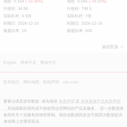
现价:
0.104
(-19.38%)
现价:
0.044
(-29.03%)
行使价:
34.58
行使价:
799.5
实际杠杆:
6.5倍
实际杠杆:
7倍
到期日:
2026-12-15
到期日:
2026-12-16
换股比率:
10
换股比率:
500
返回页顶
English
简体中文
繁体中文
联系我们
网站地图
私隐声明
ubs.com
重要法律及槼管数据 -请先阅读
免责声明
及
具体香港产品免责声明
。其他国家的居民或不能使用这些网站的产品及服务。 进一步数据请
参阅有关个别服务的销售限制。报价或数据的发送可能因为数据提供
者或网上交通而延误。