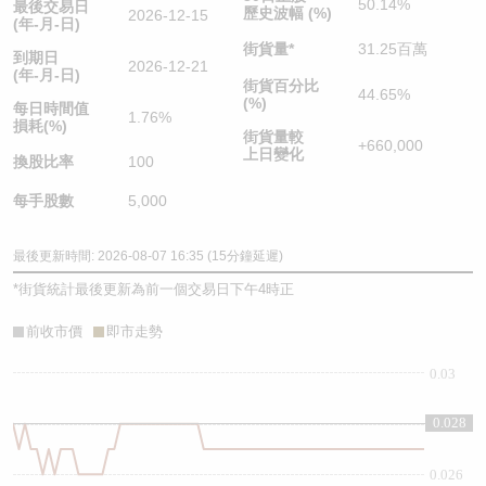
50.14%
最後交易日
歷史波幅 (%)
2026-12-15
(年-月-日)
街貨量
*
31.25百萬
到期日
2026-12-21
(年-月-日)
街貨百分比
44.65%
(%)
每日時間值
1.76%
損耗(%)
街貨量較
+660,000
上日變化
換股比率
100
每手股數
5,000
最後更新時間: 2026-08-07 16:35 (15分鐘延遲)
*
街貨統計最後更新為前一個交易日下午4時正
前收市價
即市走勢
0.03
0.028
0.028
0.026