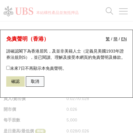
正股資料及市場統計
認股證分析儀
牛熊證分析儀
輪證市場統計
港股通資金流
瑞銀輪證教室
認股證
牛熊證
本結構性產品並無抵押品
認股證搜尋
表現
圖搜牛熊
表現
十大成交
港股通資金流
十大成交
瑞銀輪證教室
認股證分析儀
瑞銀認股證一覽
街貨統計
街貨統計
十大升幅/跌幅
正股分析儀
持股比重
每月輪證大市專題
牛熊全景快搜
免責聲明（香港）
繁
/
簡
/
EN
表現
街貨統計
比較
請確認閣下為香港居民，及並非美籍人士（定義見美國1933年證
新發行瑞銀認股證
比較
牛熊證搜尋
比較
十大認股證成交分佈
二十大活躍股份
顯示所有持股比重
輪證專欄
券法規則S），並已閱讀、理解及接受本網頁的
免責聲明及條款
。
即將到期認股證
牛熊證街貨分佈圖
十天股證佔大市成交
恒指成份股
講座及教育短片
13338 瑞銀
認購
未來7日不再顯示本免責聲明。
9888 百度股份有限公司
確認
取消
認股證到期結算價查詢
正股牛熊證列表
資金流
國指成份股
認股證投資者教育
$0.027
0.001
(-3.57%)
即時
認股證分析儀
新發行瑞銀牛熊證
街貨統計
科指成份股
牛熊證投資者教育
買入/賣出價
0.027
/
0.028
開市價
0.026
認股證速算機
已收回牛熊證剩餘價值
三十大平均引伸波幅
相關資產沽空
認股證牛熊證常問問題
每手股數
5,000
引伸波幅比較圖
即將到期牛熊證
業績及經濟日曆
是日最高/最低價
0.028
/
0.026
即時