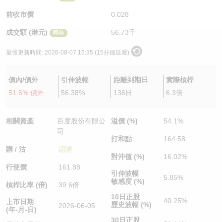
認股證/牛熊證日誌
牛熊證到期結算價查詢
中資ETFs溢價比較
前收市價
0.028
成交額 (港元)
56.73千
即時
認股證文件及公告
牛熊證分析儀
AH 股價對照
最後更新時間:
2026-08-07 16:35 (15分鐘延遲)
認股證文件及公告 (瑞信)
牛熊證速算機
即市板塊表現
價內/價外
引伸波幅
距離到期日
實際槓桿
牛熊證文件及公告
ADR
51.6% 價外
56.38%
136日
6.3倍
牛熊證文件及公告 (瑞信)
收市競價變化
相關資產
百度股份有限公
溢價 (%)
54.1%
司
打和點
164.58
購 / 沽
認購
對沖值 (%)
16.02%
行使價
161.88
引伸波幅
5.85%
敏感度 (%)
槓桿比率 (倍)
39.6倍
10日正股
40.25%
上市日期
歷史波幅 (%)
2026-06-05
(年-月-日)
30日正股